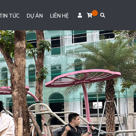
TIN TỨC
DỰ ÁN
LIÊN HỆ