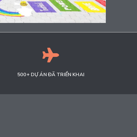
Sở hữu đội ngũ kỹ thuật lành nghề, chúng
tôi thi công chính xác theo thiết kế, đảm
bảo tiến độ, chất lượng và tính thẩm mỹ,
mang đến không gian hoàn thiện như
mong đợi.
500+ DỰ ÁN ĐÃ TRIỂN KHAI