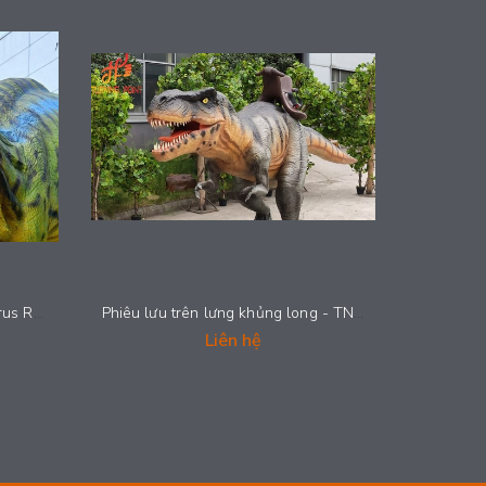
Animatronic T-rex Tyrannosaurus Rex - TNP KL-002
Phiêu lưu trên lưng khủng long - TNP KL-001
Liên hệ