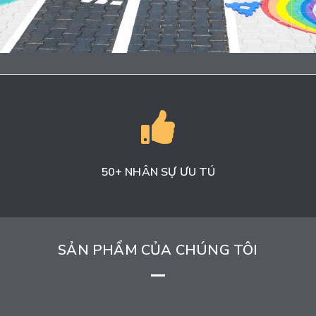
Cam kết chất lượng từ khâu lựa chọn
nguyên vật liệu đến quy trình sản xuất,
Turning Point cung cấp các giải pháp bền
vững, đảm bảo an toàn và phù hợp với
từng công trình.
50+ NHÂN SỰ ƯU TÚ
SẢN PHẨM CỦA CHÚNG TÔI