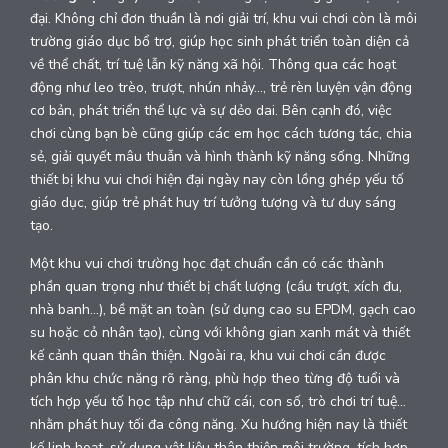
đại. Không chỉ đơn thuần là nơi giải trí, khu vui chơi còn là môi
trường giáo dục bổ trợ, giúp học sinh phát triển toàn diện cả
về thể chất, trí tuệ lẫn kỹ năng xã hội. Thông qua các hoạt
động như leo trèo, trượt, nhún nhảy…, trẻ rèn luyện vận động
cơ bản, phát triển thể lực và sự dẻo dai. Bên cạnh đó, việc
chơi cùng bạn bè cũng giúp các em học cách tương tác, chia
sẻ, giải quyết mâu thuẫn và hình thành kỹ năng sống. Những
thiết bị khu vui chơi hiện đại ngày nay còn lồng ghép yếu tố
giáo dục, giúp trẻ phát huy trí tưởng tượng và tư duy sáng
tạo.
Một khu vui chơi trường học đạt chuẩn cần có các thành
phần quan trọng như thiết bị chất lượng (cầu trượt, xích đu,
nhà banh...), bề mặt an toàn (sử dụng cao su EPDM, gạch cao
su hoặc cỏ nhân tạo), cùng với không gian xanh mát và thiết
kế cảnh quan thân thiện. Ngoài ra, khu vui chơi cần được
phân khu chức năng rõ ràng, phù hợp theo từng độ tuổi và
tích hợp yếu tố học tập như chữ cái, con số, trò chơi trí tuệ...
nhằm phát huy tối đa công năng. Xu hướng hiện nay là thiết
kế linh hoạt, sử dụng vật liệu thân thiện môi trường, tích hợp