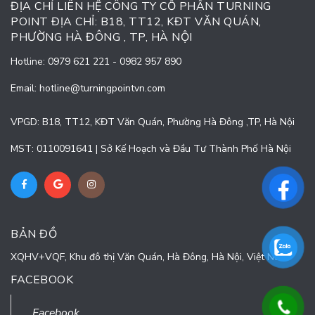
ĐỊA CHỈ LIÊN HỆ CÔNG TY CỔ PHẦN TURNING
POINT ĐỊA CHỈ: B18, TT12, KĐT VĂN QUÁN,
PHƯỜNG HÀ ĐÔNG , TP, HÀ NỘI
Hotline:
0979 621 221
-
0982 957 890
Email:
hotline@turningpointvn.com
VPGD: B18, TT12, KĐT Văn Quán, Phường Hà Đông ,TP, Hà Nội
MST: 0110091641 | Sở Kế Hoạch và Đầu Tư Thành Phố Hà Nội
BẢN ĐỒ
XQHV+VQF, Khu đô thị Văn Quán, Hà Đông, Hà Nội, Việt Nam
FACEBOOK
Facebook