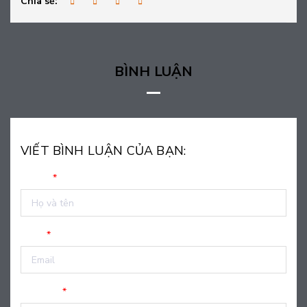
Chia sẻ:
BÌNH LUẬN
VIẾT BÌNH LUẬN CỦA BẠN:
Họ tên
*
Email
*
Nội dung
*