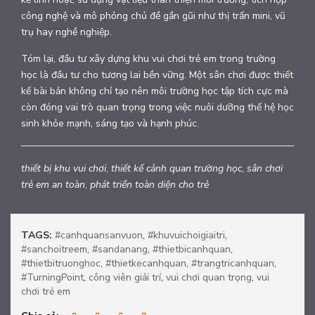
công nghệ và mô phỏng chủ đề gần gũi như thị trấn mini, vũ
trụ hay nghề nghiệp.
Tóm lại, đầu tư xây dựng khu vui chơi trẻ em trong trường
học là đầu tư cho tương lai bền vững. Một sân chơi được thiết
kế bài bản không chỉ tạo nên môi trường học tập tích cực mà
còn đóng vai trò quan trọng trong việc nuôi dưỡng thế hệ học
sinh khỏe mạnh, sáng tạo và hạnh phúc.
thiết bị khu vui chơi
,
thiết kế cảnh quan trường học
,
sân chơi
trẻ em an toàn
,
phát triển toàn diện cho trẻ
TAGS:
#canhquansanvuon
,
#khuvuichoigiaitri
,
#sanchoitreem
,
#sandanang
,
#thietbicanhquan
,
#thietbitruonghoc
,
#thietkecanhquan
,
#trangtricanhquan
,
#TurningPoint
,
công viên giải trí
,
vui chơi quan trọng
,
vui
chơi trẻ em