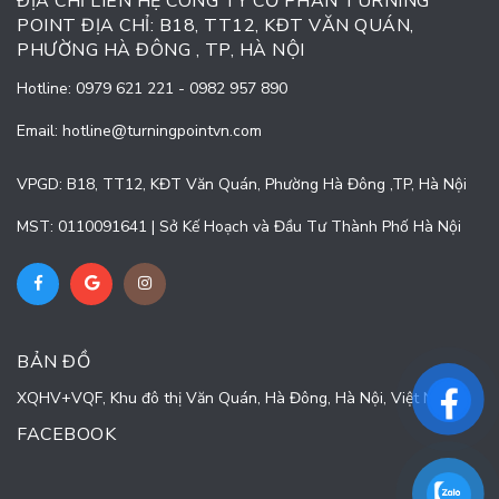
ĐỊA CHỈ LIÊN HỆ CÔNG TY CỔ PHẦN TURNING
POINT ĐỊA CHỈ: B18, TT12, KĐT VĂN QUÁN,
PHƯỜNG HÀ ĐÔNG , TP, HÀ NỘI
Hotline:
0979 621 221
-
0982 957 890
Email:
hotline@turningpointvn.com
VPGD: B18, TT12, KĐT Văn Quán, Phường Hà Đông ,TP, Hà Nội
MST: 0110091641 | Sở Kế Hoạch và Đầu Tư Thành Phố Hà Nội
BẢN ĐỒ
XQHV+VQF, Khu đô thị Văn Quán, Hà Đông, Hà Nội, Việt Nam
FACEBOOK