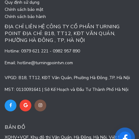
Quy định sử dụng
Chính sách bảo mật
Chính sách bảo hành
ĐỊA CHỈ LIÊN HỆ CÔNG TY CỔ PHẦN TURNING
POINT ĐỊA CHỈ: B18, TT12, KĐT VĂN QUÁN,
PHƯỜNG HÀ ĐÔNG , TP, HÀ NỘI
Hotline:
0979 621 221
-
0982 957 890
Email:
hotline@turningpointvn.com
VPGD: B18, TT12, KĐT Văn Quán, Phường Hà Đông ,TP, Hà Nội
MST: 0110091641 | Sở Kế Hoạch và Đầu Tư Thành Phố Hà Nội
BẢN ĐỒ
XQHV+VQF, Khu đô thị Văn Quán, Hà Đông, Hà Nội, Việt Nam