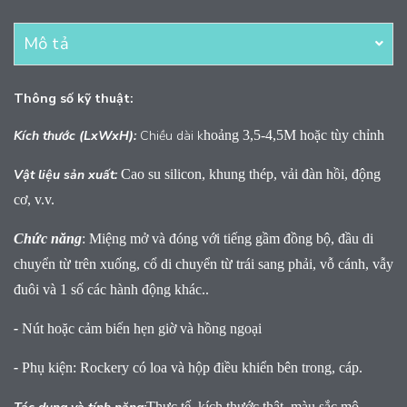
Mô tả
Thông số kỹ thuật:
Kích thước (LxWxH):
Chiều dài k
hoảng 3,5-4,5M hoặc tùy chỉnh
Vật liệu sản xuất:
Cao su silicon, khung thép, vải đàn hồi, động
cơ, v.v.
Chức năng
:
Miệng mở và đóng với tiếng gầm đồng bộ, đầu di
chuyển từ trên xuống, cổ di chuyển từ trái sang phải, vỗ cánh, vẫy
đuôi và 1 số các hành động khác..
-
Nút hoặc cảm biến hẹn giờ và hồng ngoại
-
Phụ kiện: Rockery có loa và hộp điều khiển bên trong, cáp.
Thực tế, kích thước thật, màu sắc mô