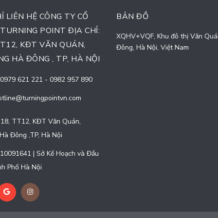
HỈ LIÊN HỆ CÔNG TY CỔ
BẢN ĐỒ
TURNING POINT ĐỊA CHỈ:
XQHV+VQF, Khu đô thị Văn Quá
TT12, KĐT VĂN QUÁN,
Đông, Hà Nội, Việt Nam
G HÀ ĐÔNG , TP, HÀ NỘI
0979 621 221
-
0982 957 890
otline@turningpointvn.com
18, TT12, KĐT Văn Quán,
Hà Đông ,TP, Hà Nội
10091641 | Sở Kế Hoạch và Đầu
h Phố Hà Nội