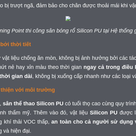
lo bị trượt ngã, đảm bảo cho chân được thoải mái khi v
rning Point thi công sân bóng rổ Silicon PU tại Hệ thốn
ởi thời tiết
 vật liệu chống ăn mòn, không bị ảnh hưởng bởi các tác
nứt nẻ hay xỉn màu theo thời gian
ngay cả trong điều k
thời gian dài
, không bị xuống cấp nhanh như các loại vậ
n thiện với môi trường
c,
sân thể thao Silicon PU
có tuổi thọ cao cùng quy trìn
tính thẩm mỹ. Thêm vào đó, vật liệu
Silicon PU
được là
 khí thải VOC thấp,
an toàn cho cả người sử dụng v
 và hiện đại.