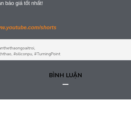
 báo giá tốt nhất!
w.youtube.com/shorts
anthethaongoaitroi
,
ththao
,
#siliconpu
,
#TurningPoint
BÌNH LUẬN