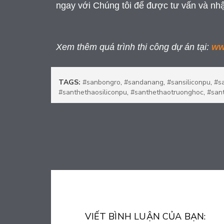
ngay với Chúng tôi để được tư vấn và nhận
Xem thêm quá trình thi công dự án tại:
ww
TAGS:
#sanbongro
,
#sandanang
,
#sansiliconpu
,
#s
#santhethaosiliconpu
,
#santhethaotruonghoc
,
#san
VIẾT BÌNH LUẬN CỦA BẠN: