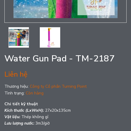
Water Gun Pad - TM-2187
Liên hệ
Thương hiệu:
Công ty Cổ phần Turning Point
Tình trạng:
Còn hàng
Chi tiết kỹ thuật
Kích thước (LxWxH):
27x20x135cm
Vật liệu:
Thép không gỉ
Lưu lượng nước:
3m3/giờ