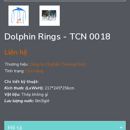
Dolphin Rings - TCN 0018
Liên hệ
Thương hiệu:
Công ty Cổ phần Turning Point
Tình trạng:
Còn hàng
Chi tiết kỹ thuật:
Kích thước (LxWxH):
217*245*256cm
Vật liệu:
Thép không gỉ
Lưu lượng nước:
6m3/giờ
Mô tả