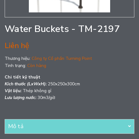
Water Buckets - TM-2197
Liên hệ
Thương hiệu:
Công ty Cổ phần Turning Point
Tình trạng:
Còn hàng
Chi tiết kỹ thuật
Kích thước (LxWxH):
250x250x300cm
Vật liệu:
Thép không gỉ
Lưu lượng nước:
30m3/giờ
Mô tả