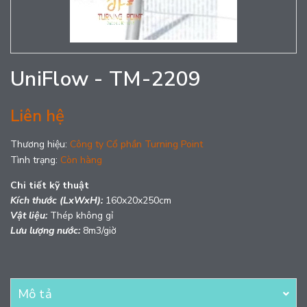
UniFlow - TM-2209
Liên hệ
Thương hiệu:
Công ty Cổ phần Turning Point
Tình trạng:
Còn hàng
Chi tiết kỹ thuật
Kích thước (LxWxH):
160x20x250cm
Vật liệu:
Thép không gỉ
Lưu lượng nước:
8m3/giờ
Mô tả