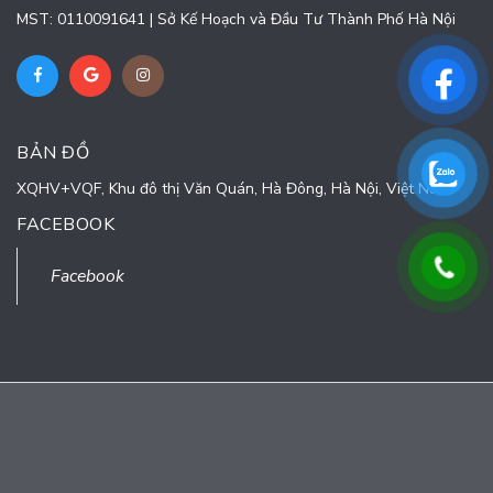
MST: 0110091641 | Sở Kế Hoạch và Đầu Tư Thành Phố Hà Nội
BẢN ĐỒ
XQHV+VQF, Khu đô thị Văn Quán, Hà Đông, Hà Nội, Việt Nam
FACEBOOK
© Bản quyền thuộc về
CÔNG TY CỔ PHẦN TURNING POINT
Cung cấp bởi
Sapo