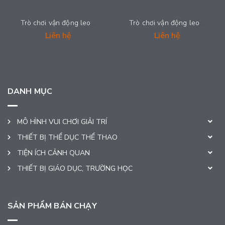
Trò chơi vận động leo trèo kết hợp - TNP-SWPB122
Trò chơi vận động leo trèo kết hợp - TNP-SWPB121
Liên hệ
Liên hệ
DANH MỤC
MÔ HÌNH VUI CHƠI GIẢI TRÍ
THIẾT BỊ THỂ DỤC THỂ THAO
TIỆN ÍCH CẢNH QUAN
THIẾT BỊ GIÁO DỤC, TRƯỜNG HỌC
SẢN PHẨM BÁN CHẠY