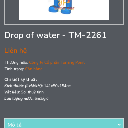
Drop of water - TM-2261
Liên hệ
Thương hiệu:
Công ty Cổ phần Turning Point
Tình trạng:
Còn hàng
Chi tiết kỹ thuật
Kích thước (LxWxH):
141x50x154cm
Vật liệu:
Sợi thuỷ tinh
Lưu lượng nước:
6m3/giờ
Mô tả