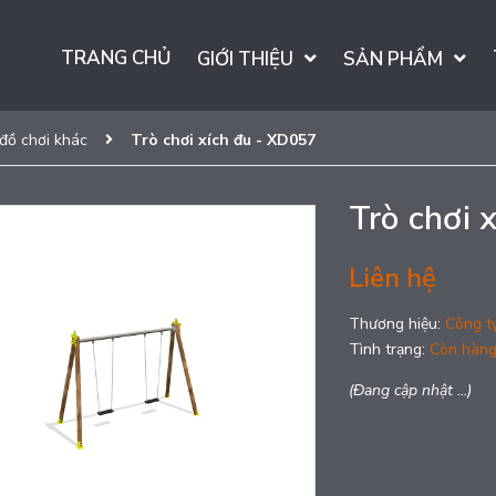
TRANG CHỦ
GIỚI THIỆU
SẢN PHẨM
 đồ chơi khác
Trò chơi xích đu - XD057
Trò chơi 
Liên hệ
Thương hiệu:
Công t
Tình trạng:
Còn hàn
(Đang cập nhật ...)