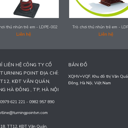
hơi thú nhún trẻ em - LDPE-002
Trò chơi thú nhún trẻ em - L
Liên hệ
Liên hệ
HỈ LIÊN HỆ CÔNG TY CỔ
BẢN ĐỒ
TURNING POINT ĐỊA CHỈ:
XQHV+VQF, Khu đô thị Văn Quá
TT12, KĐT VĂN QUÁN,
Đông, Hà Nội, Việt Nam
G HÀ ĐÔNG , TP, HÀ NỘI
0979 621 221
-
0982 957 890
otline@turningpointvn.com
18, TT12, KĐT Văn Quán,