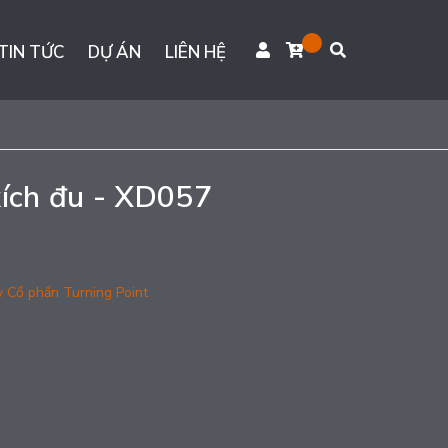
TIN TỨC
DỰ ÁN
LIÊN HỆ
xích đu - XD057
y Cổ phần Turning Point
g