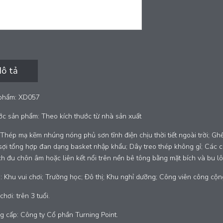
ô tả
phẩm: XD057
ớc sản phẩm: Theo kích thước từ nhà sản xuất
: Thép mạ kẽm nhúng nóng phủ sơn tĩnh điện chịu thời tiết ngoài trời; 
sợi tổng hợp đan dạng basket nhập khẩu; Dây treo thép không gỉ; Các c
h đu chôn âm hoặc liên kết nổi trên nền bê tông bằng mặt bích và bu l
 Khu vui chơi; Trường học; Đô thị; Khu nghỉ dưỡng; Công viên công cộn
chơi: trên 3 tuổi.
 cấp: Công ty Cổ phần Turning Point.