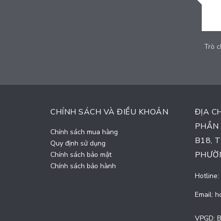
Trò chơi thú nhún trẻ em - LDPE-003
Trò c
Liên hệ
CHÍNH SÁCH VÀ ĐIỀU KHOẢN
ĐỊA C
PHẦN 
Chính sách mua hàng
B18, 
Quy định sử dụng
PHƯỜN
Chính sách bảo mật
Chính sách bảo hành
Hotline:
Email:
h
VPGD: B