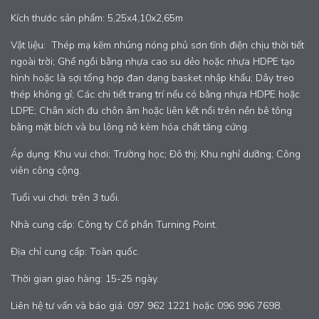
Kích thước sản phẩm: 5,25x4,10x2,65m
Vật liệu: Thép mạ kẽm nhúng nóng phủ sơn tĩnh điện chịu thời tiết
ngoài trời; Ghế ngồi bằng nhựa cao su dẻo hoặc nhựa HDPE tạo
hình hoặc là sợi tổng hợp đan dạng basket nhập khẩu; Dây treo
thép không gỉ; Các chi tiết trang trí nếu có bằng nhựa HDPE hoặc
LDPE; Chân xích đu chôn âm hoặc liên kết nổi trên nền bê tông
bằng mặt bích và bu lông nở kèm hóa chất tăng cứng.
Áp dụng: Khu vui chơi; Trường học; Đô thị; Khu nghỉ dưỡng; Công
viên công cộng.
Tuổi vui chơi: trên 3 tuổi.
Nhà cung cấp: Công ty Cổ phần Turning Point.
Địa chỉ cung cấp: Toàn quốc.
Thời gian giao hàng: 15-25 ngày.
Liên hệ tư vấn và báo giá: 097 962 1221 hoặc 096 996 7698.