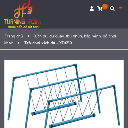
Trang chủ
Xích đu, đu quay, thú nhún, bập bênh, đồ chơi
khác
Trò chơi xích đu - XD050