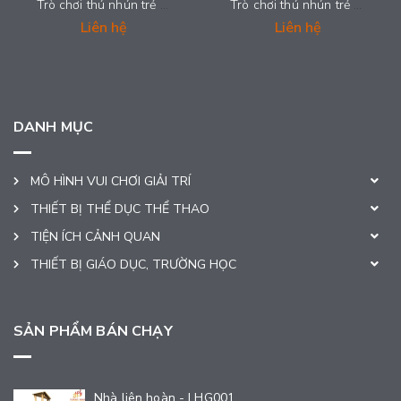
Trò chơi thú nhún trẻ em - LDPE-002
Trò chơi thú nhún trẻ em - LDPE-001
Liên hệ
Liên hệ
DANH MỤC
MÔ HÌNH VUI CHƠI GIẢI TRÍ
THIẾT BỊ THỂ DỤC THỂ THAO
TIỆN ÍCH CẢNH QUAN
THIẾT BỊ GIÁO DỤC, TRƯỜNG HỌC
SẢN PHẨM BÁN CHẠY
Nhà liên hoàn - LHG001