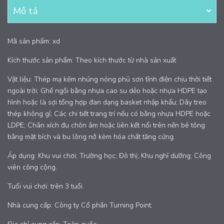
Mô tả
Mã sản phẩm: xd
Kích thước sản phẩm: Theo kích thước từ nhà sản xuất
Vật liệu: Thép mạ kẽm nhúng nóng phủ sơn tĩnh điện chịu thời tiết
ngoài trời; Ghế ngồi bằng nhựa cao su dẻo hoặc nhựa HDPE tạo
hình hoặc là sợi tổng hợp đan dạng basket nhập khẩu; Dây treo
thép không gỉ; Các chi tiết trang trí nếu có bằng nhựa HDPE hoặc
LDPE; Chân xích đu chôn âm hoặc liên kết nổi trên nền bê tông
bằng mặt bích và bu lông nở kèm hóa chất tăng cứng.
Áp dụng: Khu vui chơi; Trường học; Đô thị; Khu nghỉ dưỡng; Công
viên công cộng.
Tuổi vui chơi: trên 3 tuổi.
Nhà cung cấp: Công ty Cổ phần Turning Point.