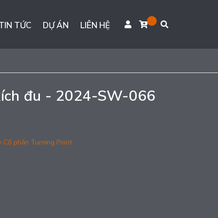
TIN TỨC
DỰ ÁN
LIÊN HỆ
 xích đu - 2024-SW-066
y Cổ phần Turning Point
g