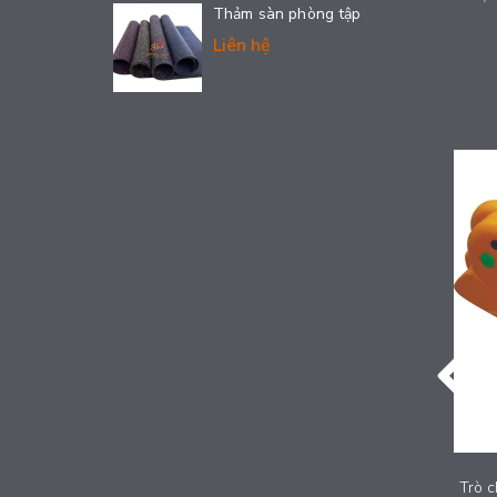
Thảm sàn phòng tập
Liên hệ
Trò chơi thú nhún trẻ em - LDPE-003
Trò c