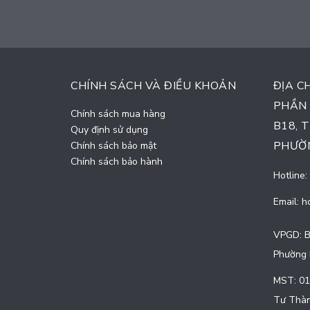
Liên hệ
CHÍNH SÁCH VÀ ĐIỀU KHOẢN
ĐỊA C
PHẦN 
Chính sách mua hàng
B18, 
Quy định sử dụng
PHƯỜN
Chính sách bảo mật
Chính sách bảo hành
Hotline:
Email:
h
VPGD: B
Phường 
MST: 01
Tư Thàn