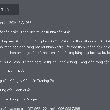
ô tả
phẩm: 2024-SW-066
ớc sản phẩm: Theo kích thước từ nhà sản xuất.
: Thép mạ kẽm nhúng nóng phủ sơn tĩnh điện chịu thời tiết ngoài trời; 
sợi tổng hợp đan dạng basket nhập khẩu; Dây treo thép không gỉ; Các c
h đu chôn âm hoặc liên kết nổi trên nền bê tông bằng mặt bích và bu l
 Khu vui chơi; Trường học; Đô thị; Khu nghỉ dưỡng; Công viên công cộn
chơi: trên 3 tuổi.
 cấp: Công ty Cổ phần Turning Point.
cung cấp: Toàn quốc.
n giao hàng: 15-25 ngày.
tư vấn và báo giá: 097 962 1221 hoặc 096 996 7698.