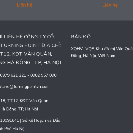
Liên hệ
Liên hệ
HỈ LIÊN HỆ CÔNG TY CỔ
BẢN ĐỒ
TURNING POINT ĐỊA CHỈ:
XQHV+VQF, Khu đô thị Văn Quá
TT12, KĐT VĂN QUÁN,
Đông, Hà Nội, Việt Nam
G HÀ ĐÔNG , TP, HÀ NỘI
0979 621 221
-
0982 957 890
otline@turningpointvn.com
18, TT12, KĐT Văn Quán,
Hà Đông ,TP, Hà Nội
10091641 | Sở Kế Hoạch và Đầu
h Phố Hà Nội