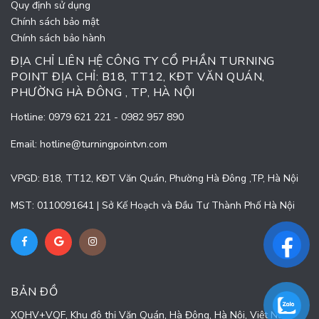
Quy định sử dụng
Chính sách bảo mật
Chính sách bảo hành
ĐỊA CHỈ LIÊN HỆ CÔNG TY CỔ PHẦN TURNING
POINT ĐỊA CHỈ: B18, TT12, KĐT VĂN QUÁN,
PHƯỜNG HÀ ĐÔNG , TP, HÀ NỘI
Hotline:
0979 621 221
-
0982 957 890
Email:
hotline@turningpointvn.com
VPGD: B18, TT12, KĐT Văn Quán, Phường Hà Đông ,TP, Hà Nội
MST: 0110091641 | Sở Kế Hoạch và Đầu Tư Thành Phố Hà Nội
BẢN ĐỒ
XQHV+VQF, Khu đô thị Văn Quán, Hà Đông, Hà Nội, Việt Nam