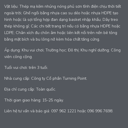
Vật liệu: Thép mạ kẽm nhúng nóng phủ sơn tĩnh điện chịu thời tiết
ngoài trời; Ghế ngồi bằng nhựa cao su dẻo hoặc nhựa HDPE tạo
hình hoặc là sợi tổng hợp đan dạng basket nhập khẩu; Dây treo
thép không gỉ; Các chi tiết trang trí nếu có bằng nhựa HDPE hoặc
LDPE; Chân xích đu chôn âm hoặc liên kết nổi trên nền bê tông
bằng mặt bích và bu lông nở kèm hóa chất tăng cứng.
Áp dụng: Khu vui chơi; Trường học; Đô thị; Khu nghỉ dưỡng; Công
viên công cộng.
Tuổi vui chơi: trên 3 tuổi.
Nhà cung cấp: Công ty Cổ phần Turning Point.
Địa chỉ cung cấp: Toàn quốc.
Thời gian giao hàng: 15-25 ngày.
Liên hệ tư vấn và báo giá: 097 962 1221 hoặc 096 996 7698.