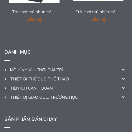
Trò chơi thú nhún trẻ em - LDPE-002
Trò chơi thú nhún trẻ em - LDPE-001
Liên hệ
Liên hệ
DANH MỤC
MÔ HÌNH VUI CHƠI GIẢI TRÍ
THIẾT BỊ THỂ DỤC THỂ THAO
TIỆN ÍCH CẢNH QUAN
THIẾT BỊ GIÁO DỤC, TRƯỜNG HỌC
SẢN PHẨM BÁN CHẠY