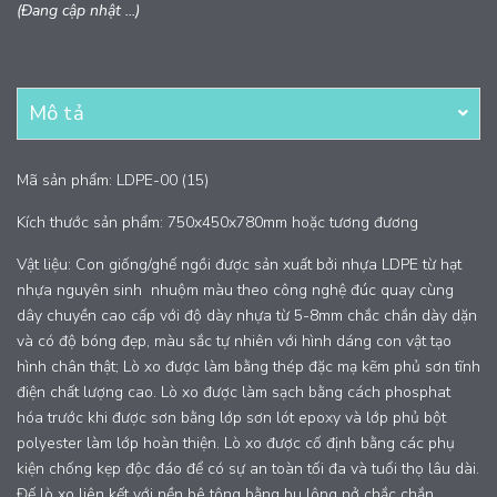
(Đang cập nhật ...)
Mô tả
Mã sản phẩm: LDPE-00 (15)
Kích thước sản phẩm: 750x450x780mm hoặc tương đương
Vật liệu: Con giống/ghế ngồi được sản xuất bởi nhựa LDPE từ hạt
nhựa nguyên sinh nhuộm màu theo công nghệ đúc quay cùng
dây chuyền cao cấp với độ dày nhựa từ 5-8mm chắc chắn dày dặn
và có độ bóng đẹp, màu sắc tự nhiên với hình dáng con vật tạo
hình chân thật; Lò xo được làm bằng thép đặc mạ kẽm phủ sơn tĩnh
điện chất lượng cao. Lò xo được làm sạch bằng cách phosphat
hóa trước khi được sơn bằng lớp sơn lót epoxy và lớp phủ bột
polyester làm lớp hoàn thiện. Lò xo được cố định bằng các phụ
kiện chống kẹp độc đáo để có sự an toàn tối đa và tuổi thọ lâu dài.
Đế lò xo liên kết với nền bê tông bằng bu lông nở chắc chắn.