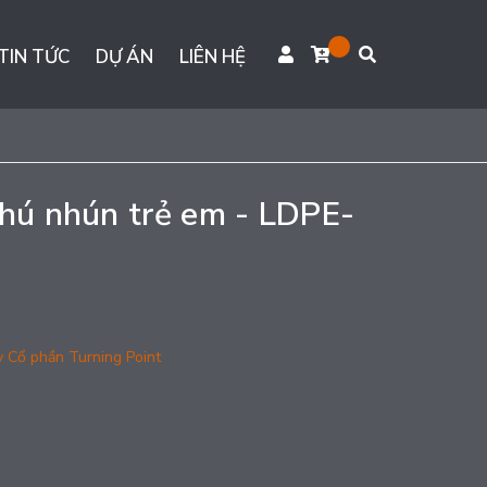
TIN TỨC
DỰ ÁN
LIÊN HỆ
thú nhún trẻ em - LDPE-
y Cổ phần Turning Point
g