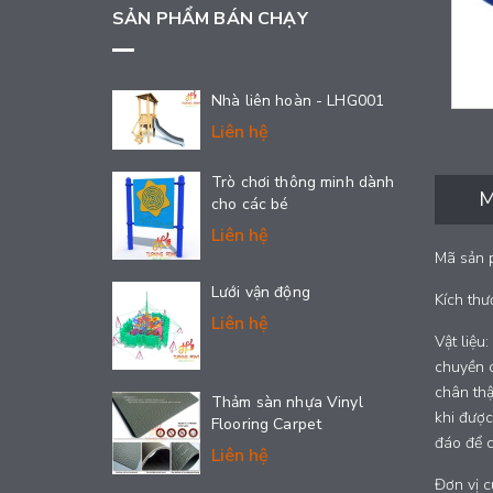
SẢN PHẨM BÁN CHẠY
Nhà liên hoàn - LHG001
Liên hệ
Trò chơi thông minh dành
M
cho các bé
Liên hệ
Mã sản 
Lưới vận động
Kích th
Liên hệ
Vật liệ
chuyền c
chân thậ
Thảm sàn nhựa Vinyl
khi được
Flooring Carpet
đáo để c
Liên hệ
Đơn vị c