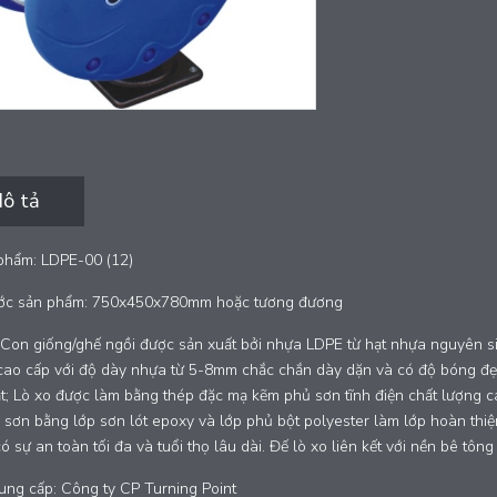
ô tả
phẩm: LDPE-00 (12)
ước sản phẩm: 750x450x780mm hoặc tương đương
u: Con giống/ghế ngồi được sản xuất bởi nhựa LDPE từ hạt nhựa nguyê
ao cấp với độ dày nhựa từ 5-8mm chắc chắn dày dặn và có độ bóng đẹp,
t; Lò xo được làm bằng thép đặc mạ kẽm phủ sơn tĩnh điện chất lượng 
 sơn bằng lớp sơn lót epoxy và lớp phủ bột polyester làm lớp hoàn thi
ó sự an toàn tối đa và tuổi thọ lâu dài. Đế lò xo liên kết với nền bê tô
ung cấp: Công ty CP Turning Point