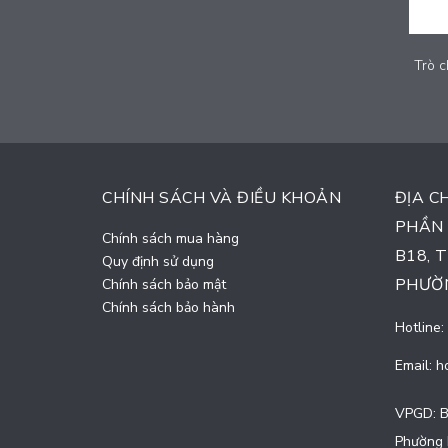
Trò chơi thú nhún trẻ em - LDPE-003
Trò c
Liên hệ
CHÍNH SÁCH VÀ ĐIỀU KHOẢN
ĐỊA C
PHẦN 
Chính sách mua hàng
B18, 
Quy định sử dụng
PHƯỜN
Chính sách bảo mật
Chính sách bảo hành
Hotline:
Email:
h
VPGD: B
Phường 