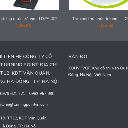
hơi thú nhún trẻ em - LDPE-002
Trò chơi thú nhún trẻ em - L
Liên hệ
Liên hệ
HỈ LIÊN HỆ CÔNG TY CỔ
BẢN ĐỒ
TURNING POINT ĐỊA CHỈ:
XQHV+VQF, Khu đô thị Văn Quá
TT12, KĐT VĂN QUÁN,
Đông, Hà Nội, Việt Nam
G HÀ ĐÔNG , TP, HÀ NỘI
0979 621 221
-
0982 957 890
otline@turningpointvn.com
18, TT12, KĐT Văn Quán,
Hà Đông ,TP, Hà Nội