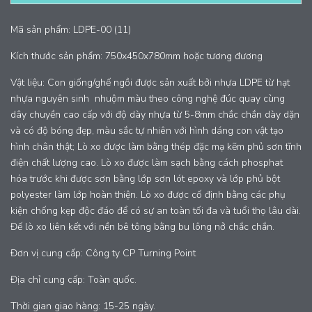
Mã sản phẩm: LDPE-00 (11)
Kích thước sản phẩm: 750x450x780mm hoặc tương đương
Vật liệu: Con giống/ghế ngồi được sản xuất bởi nhựa LDPE từ hạt
nhựa nguyên sinh nhuộm màu theo công nghệ đúc quay cùng
dây chuyền cao cấp với độ dày nhựa từ 5-8mm chắc chắn dày dặn
và có độ bóng đẹp, màu sắc tự nhiên với hình dáng con vật tạo
hình chân thật; Lò xo được làm bằng thép đặc mạ kẽm phủ sơn tĩnh
điện chất lượng cao. Lò xo được làm sạch bằng cách phosphat
hóa trước khi được sơn bằng lớp sơn lót epoxy và lớp phủ bột
polyester làm lớp hoàn thiện. Lò xo được cố định bằng các phụ
kiện chống kẹp độc đáo để có sự an toàn tối đa và tuổi thọ lâu dài.
Đế lò xo liên kết với nền bê tông bằng bu lông nở chắc chắn.
Đơn vị cung cấp: Công ty CP Turning Point
Địa chỉ cung cấp: Toàn quốc.
Thời gian giao hàng: 15-25 ngày.