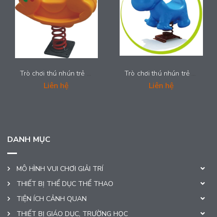
Trò chơi thú nhún trẻ em - LDPE-002
Trò chơi thú nhún trẻ em - LDPE-001
Liên hệ
Liên hệ
DANH MỤC
MÔ HÌNH VUI CHƠI GIẢI TRÍ
THIẾT BỊ THỂ DỤC THỂ THAO
TIỆN ÍCH CẢNH QUAN
THIẾT BỊ GIÁO DỤC, TRƯỜNG HỌC