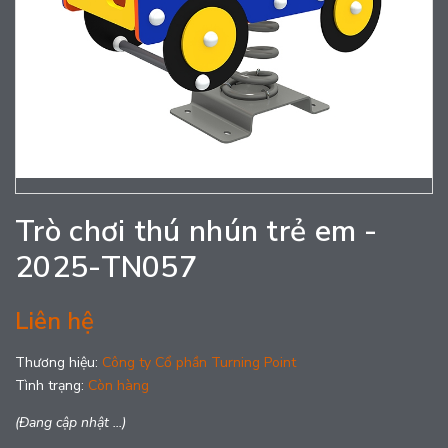
Trò chơi thú nhún trẻ em -
2025-TN057
Liên hệ
Thương hiệu:
Công ty Cổ phần Turning Point
Tình trạng:
Còn hàng
(Đang cập nhật ...)