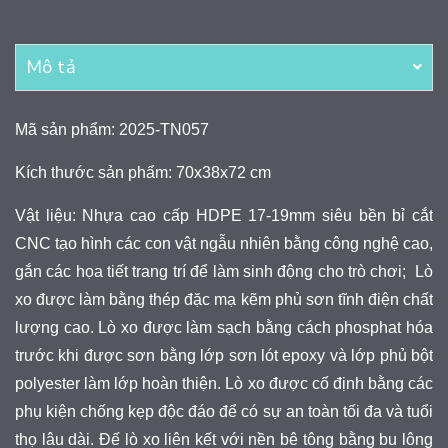
Mô tả
Mã sản phẩm: 2025-TN057
Kích thước sản phẩm: 70x38x72 cm
Vật liệu: Nhựa cao cấp HDPE 17-19mm siêu bền bỉ cắt
CNC tạo hình các con vật ngẫu nhiên bằng công nghệ cao,
gắn các họa tiết trang trí để làm sinh động cho trò chơi; Lò
xo được làm bằng thép đặc mạ kẽm phủ sơn tĩnh điện chất
lượng cao. Lò xo được làm sạch bằng cách phosphat hóa
trước khi được sơn bằng lớp sơn lót epoxy và lớp phủ bột
polyester làm lớp hoàn thiện. Lò xo được cố định bằng các
phụ kiện chống kẹp độc đáo để có sự an toàn tối đa và tuổi
thọ lâu dài. Đế lò xo liên kết với nền bê tông bằng bu lông