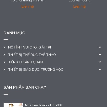
Trò chơi thông minh dành cho các bé
Lưới vận động
Liên hệ
Liên hệ
DANH MỤC
MÔ HÌNH VUI CHƠI GIẢI TRÍ
THIẾT BỊ THỂ DỤC THỂ THAO
TIỆN ÍCH CẢNH QUAN
THIẾT BỊ GIÁO DỤC, TRƯỜNG HỌC
SẢN PHẨM BÁN CHẠY
Nhà liên hoàn - LHG001