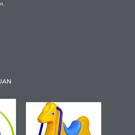
ắn.
UAN