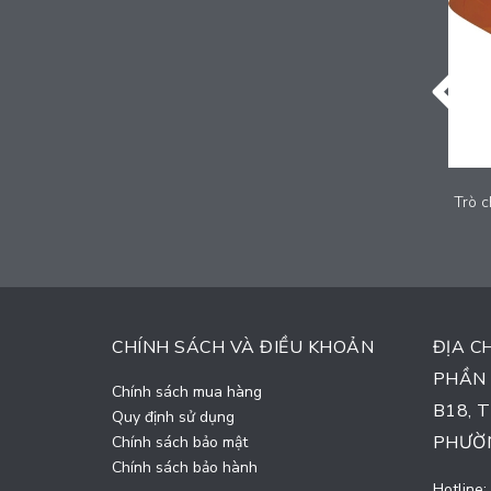
Trò chơi thú nhún trẻ em - LDPE-003
Trò c
Liên hệ
CHÍNH SÁCH VÀ ĐIỀU KHOẢN
ĐỊA C
PHẦN 
Chính sách mua hàng
B18, 
Quy định sử dụng
PHƯỜN
Chính sách bảo mật
Chính sách bảo hành
Hotline: