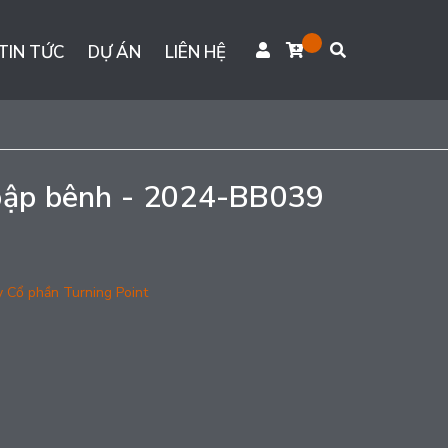
TIN TỨC
DỰ ÁN
LIÊN HỆ
 bập bênh - 2024-BB039
y Cổ phần Turning Point
g