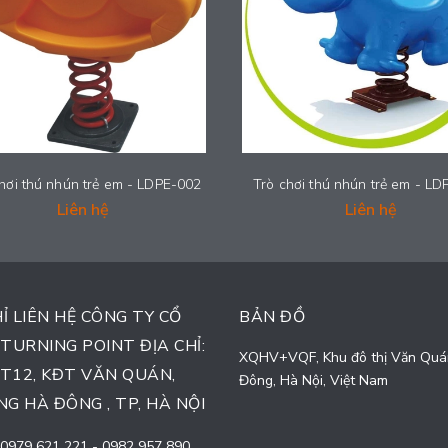
hơi thú nhún trẻ em - LDPE-002
Trò chơi thú nhún trẻ em - L
Liên hệ
Liên hệ
HỈ LIÊN HỆ CÔNG TY CỔ
BẢN ĐỒ
TURNING POINT ĐỊA CHỈ:
XQHV+VQF, Khu đô thị Văn Quá
TT12, KĐT VĂN QUÁN,
Đông, Hà Nội, Việt Nam
G HÀ ĐÔNG , TP, HÀ NỘI
0979 621 221
-
0982 957 890