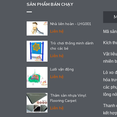
SẢN PHẨM BÁN CHẠY
M
Nhà liên hoàn - LHG001
Liên hệ
Mã sản
Kích th
Trò chơi thông minh dành
cho các bé
Vật li
Liên hệ
nhiên b
Lưới vận động
Lò xo 
Liên hệ
hóa trư
các phụ
lông n
Thảm sàn nhựa Vinyl
Flooring Carpet
Thanh đ
Liên hệ
kết hợp