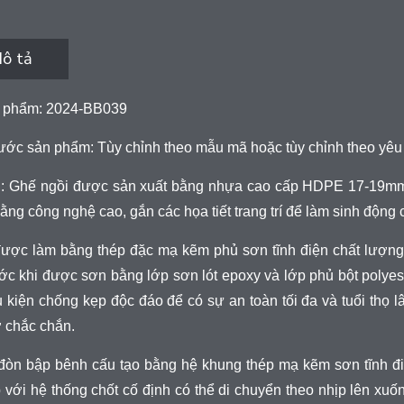
ô tả
 phẩm: 2024-BB039
ước sản phẩm: Tùy chỉnh theo mẫu mã hoặc tùy chỉnh theo yêu
ệu: Ghế ngồi được sản xuất bằng nhựa cao cấp HDPE 17-19mm 
ằng công nghệ cao, gắn các họa tiết trang trí để làm sinh động c
được làm bằng thép đặc mạ kẽm phủ sơn tĩnh điện chất lượn
ớc khi được sơn bằng lớp sơn lót epoxy và lớp phủ bột polyes
 kiện chống kẹp độc đáo để có sự an toàn tối đa và tuổi thọ lâ
ở chắc chắn.
òn bập bênh cấu tạo bằng hệ khung thép mạ kẽm sơn tĩnh điện
 với hệ thống chốt cố định có thể di chuyển theo nhịp lên x