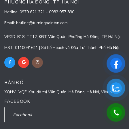
PHƯỜNG HÀ ĐÔNG , TP, HÀ NỘI
Hotline:
0979 621 221
-
0982 957 890
Email:
hotline@turningpointvn.com
VPGD: B18, TT12, KĐT Văn Quán, Phường Hà Đông ,TP, Hà Nội
MST: 0110091641 | Sở Kế Hoạch và Đầu Tư Thành Phố Hà Nội
BẢN ĐỒ
XQHV+VQF, Khu đô thị Văn Quán, Hà Đông, Hà Nội, Việt Nam
FACEBOOK
Facebook