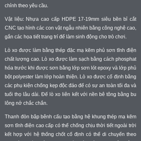
chỉnh theo yêu cầu.
Vật liệu: Nhựa cao cấp HDPE 17-19mm siêu bền bỉ cắt
CNC tạo hình các con vật ngẫu nhiên bằng công nghệ cao,
gắn các họa tiết trang trí để làm sinh động cho trò chơi.
Lò xo được làm bằng thép đặc mạ kẽm phủ sơn tĩnh điện
chất lượng cao. Lò xo được làm sạch bằng cách phosphat
hóa trước khi được sơn bằng lớp sơn lót epoxy và lớp phủ
bột polyester làm lớp hoàn thiện. Lò xo được cố định bằng
các phụ kiện chống kẹp độc đáo để có sự an toàn tối đa và
tuổi thọ lâu dài. Đế lò xo liên kết với nền bê tông bằng bu
lông nở chắc chắn.
Thanh đòn bập bênh cấu tạo bằng hệ khung thép mạ kẽm
sơn tĩnh điện cao cấp có thể chống chịu thời tiết ngoài trời
kết hợp với hệ thống chốt cố định có thể di chuyển theo