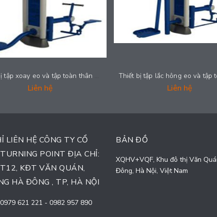
Thiết bị tập xoay eo và tập toàn thân - 2024-GYMML35
Liên hệ
Liên hệ
HỈ LIÊN HỆ CÔNG TY CỔ
BẢN ĐỒ
TURNING POINT ĐỊA CHỈ:
XQHV+VQF, Khu đô thị Văn Quá
TT12, KĐT VĂN QUÁN,
Đông, Hà Nội, Việt Nam
G HÀ ĐÔNG , TP, HÀ NỘI
0979 621 221
-
0982 957 890