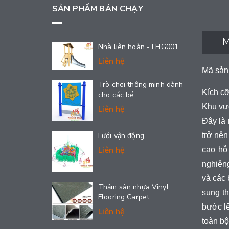
SẢN PHẨM BÁN CHẠY
M
Nhà liên hoàn - LHG001
Liên hệ
Mã sản
Trò chơi thông minh dành
Kích c
cho các bé
Khu vự
Liên hệ
Đây là 
Lưới vận động
trở nên
Liên hệ
cao hỗ
nghiêng
và các 
Thảm sàn nhựa Vinyl
sung t
Flooring Carpet
bước lê
Liên hệ
toàn bộ