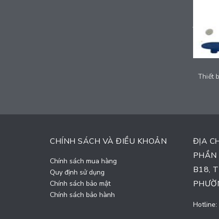
Thiết bị tập xà kép và đi bộ lắc tay - 2024-GYMML36
Liên hệ
CHÍNH SÁCH VÀ ĐIỀU KHOẢN
ĐỊA C
PHẦN 
Chính sách mua hàng
B18, 
Quy định sử dụng
PHƯỜN
Chính sách bảo mật
Chính sách bảo hành
Hotline: