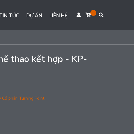
TIN TỨC
DỰ ÁN
LIÊN HỆ
thể thao kết hợp - KP-
y Cổ phần Turning Point
g