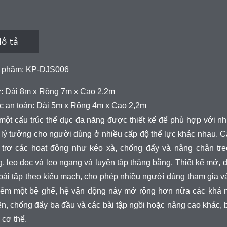
ô tả
 phầm: KP-DJS006
ỡ: Dài 8m x Rộng 7m x Cao 2,2m
c an toàn: Dài 5m x Rộng 4m x Cao 2,2m
một cấu trúc thể dục đa năng được thiết kế để phù hợp với nhi
 lý tưởng cho người dùng ở nhiều cấp độ thể lực khác nhau. C
 trợ các hoạt động như kéo xà, chống đẩy và nâng chân tre
, leo dọc và leo ngang và luyện tập thăng bằng. Thiết kế mở,
bài tập theo kiểu mạch, cho phép nhiều người dùng tham gia v
hêm một bệ ghế, hệ vận động này mở rộng hơn nữa các khả n
n, chống đẩy ba đầu và các bài tập ngồi hoặc nâng cao khác, b
 cơ thể.