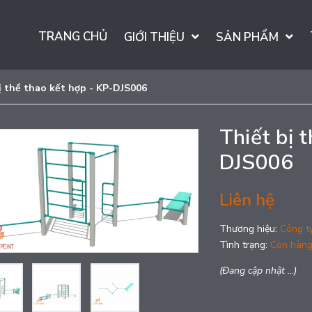
TRANG CHỦ
GIỚI THIỆU
SẢN PHẨM
ị thể thao kết hợp - KP-DJS006
Thiết bị 
DJS006
Liên hệ
Thương hiệu:
Công t
Tình trạng:
Còn hàn
(Đang cập nhật ...)