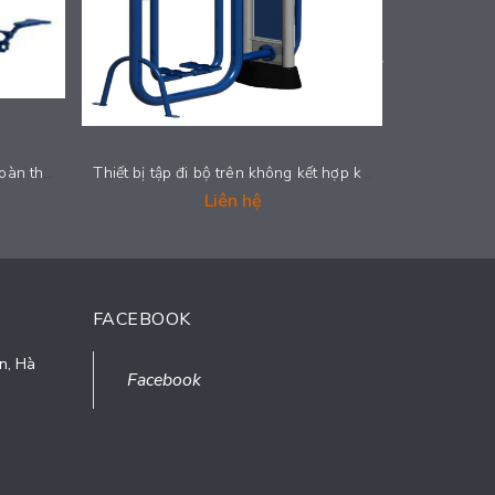
Thiết bị tập lắc hông eo và tập toàn thân - 2024-GYMML37
Thiết bị tập đi bộ trên không kết hợp khí công - 2024-GYMML033
Liên hệ
FACEBOOK
n, Hà
Facebook