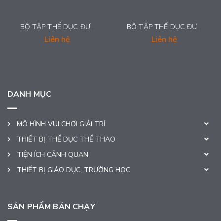
BỘ TẬP THỂ DỤC ĐƯỜNG PHỐ - GS002
BỘ TẬP THỂ DỤC ĐƯỜNG PHỐ - GS001
Liên hệ
Liên hệ
DANH MỤC
MÔ HÌNH VUI CHƠI GIẢI TRÍ
THIẾT BỊ THỂ DỤC THỂ THAO
TIỆN ÍCH CẢNH QUAN
THIẾT BỊ GIÁO DỤC, TRƯỜNG HỌC
SẢN PHẨM BÁN CHẠY