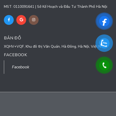
MST: 0110091641 | Sở Kế Hoạch và Đầu Tư Thành Phố Hà Nội
BẢN ĐỒ
XQHV+VQF, Khu đô thị Văn Quán, Hà Đông, Hà Nội, Việt Nam
FACEBOOK
Facebook
© Bản quyền thuộc về
CÔNG TY CỔ PHẦN TURNING POINT
Cung cấp bởi
Sapo