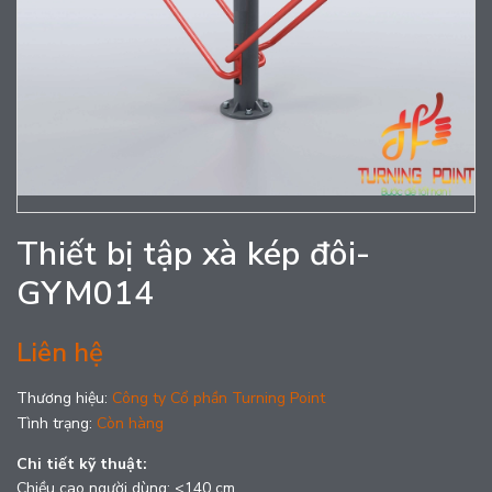
Thiết bị tập xà kép đôi-
GYM014
Liên hệ
Thương hiệu:
Công ty Cổ phần Turning Point
Tình trạng:
Còn hàng
Chi tiết kỹ thuật:
Chiều cao người dùng: <140 cm