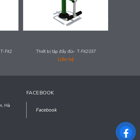
Thiết bị tập vận động đa năng - T-Fit2038
Thiết bị tập đẩy đùi- T-Fit2037
Thiết bị t
Liên hệ
FACEBOOK
n, Hà
Facebook