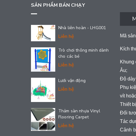
SẢN PHẨM BÁN CHẠY
M
Nhà liên hoàn - LHG001
Mã sản
Liên hệ
Kích t
Trò chơi thông minh dành
cho các bé
Khung c
Liên hệ
Âu;
Độ dày 
Lưới vận động
Phụ kiệ
Liên hệ
vít hoặc
Thiết b
Thảm sàn nhựa Vinyl
Đối tượ
Flooring Carpet
Tác dụ
Liên hệ
Cảnh b