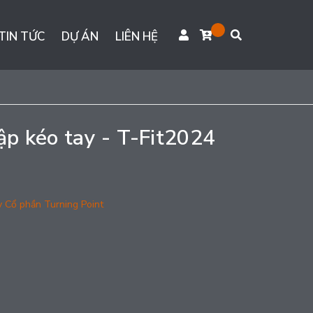
TIN TỨC
DỰ ÁN
LIÊN HỆ
tập kéo tay - T-Fit2024
y Cổ phần Turning Point
g