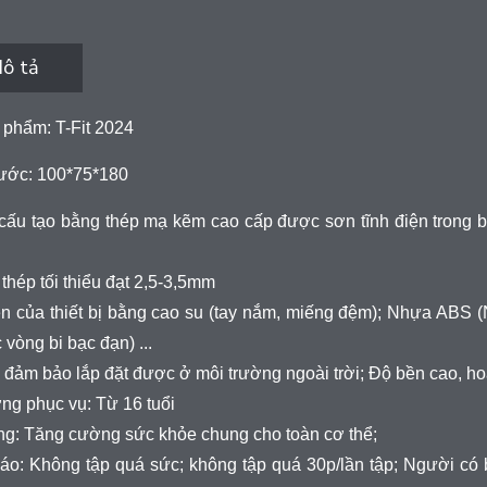
ô tả
 phẩm: T-Fit 2024
hước: 100*75*180
ấu tạo bằng thép mạ kẽm cao cấp được sơn tĩnh điện trong b
thép tối thiểu đạt 2,5-3,5mm
n của thiết bị bằng cao su (tay nắm, miếng đệm); Nhựa ABS (
 vòng bi bạc đạn) ...
ị đảm bảo lắp đặt được ở môi trường ngoài trời; Độ bền cao, hoạ
ng phục vụ: Từ 16 tuổi
ng: Tăng cường sức khỏe chung cho toàn cơ thể;
áo: Không tập quá sức; không tập quá 30p/lần tập; Người có 