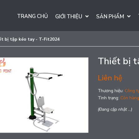
TRANG CHỦ
GIỚI THIỆU
SẢN PHẨM
t bị tập kéo tay - T-Fit2024
Thiết bị 
Liên hệ
Thương hiệu:
Công t
Tình trạng:
Còn hàn
(Đang cập nhật ...)