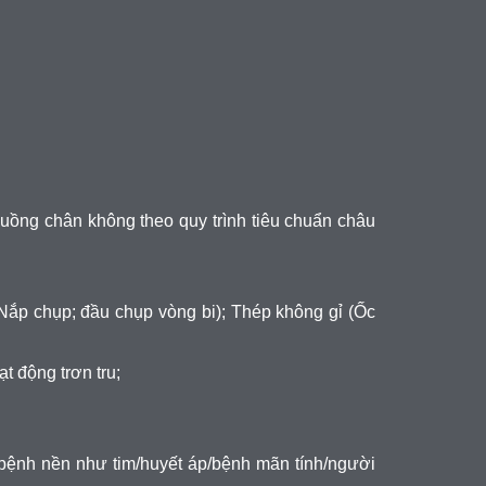
uồng chân không theo quy trình tiêu chuẩn châu
Nắp chụp; đầu chụp vòng bi); Thép không gỉ (Ốc
t động trơn tru;
bệnh nền như tim/huyết áp/bệnh mãn tính/người