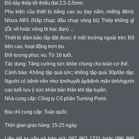
Độ dày thép tối thiểu đạt 2,5-3,5mm.
Phụ kiện của thiết bị bằng cao su (tay nắm, miếng đệm);
Nhựa ABS (Nắp chụp; đầu chụp vòng bi); Thép không gỉ
(Ốc vít hoặc vòng bi bạc đạn) ...
Thiết bị đảm bảo lắp đặt được ở môi trường ngoài trời; Độ
bền cao, hoạt động trơn tru.
Đối tượng phục vụ: Từ 16 tuổi.
Tác dụng: Tăng cường sức khỏe chung cho toàn cơ thể.
Cảnh báo: Không tập quá sức; không tập quá 30p/lần tập;
Người có bệnh nền như tim/huyết áp/bệnh mãn tính/người
cao tuổi lưu ý sức khỏe bản thân khi tập luyện.
Nhà cung cấp: Công ty Cổ phần Turning Point.
Địa chỉ cung cấp: Toàn quốc.
Thời gian giao hàng: 15-25 ngày.
Liên hệ tư vấn và báo giá: 097 962 1221 hoặc 096 996