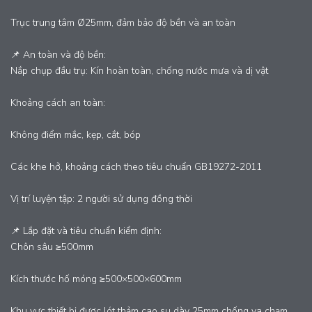
Trục trung tâm Ø25mm, đảm bảo độ bền và an toàn
📌 An toàn và độ bền:
Nắp chụp đầu trụ: Kín hoàn toàn, chống nước mưa và dị vật
Khoảng cách an toàn:
Không điểm mắc, kẹp, cắt, bóp
Các khe hở, khoảng cách theo tiêu chuẩn GB19272-2011
Vị trí luyện tập: 2 người sử dụng đồng thời
📌 Lắp đặt và tiêu chuẩn kiểm định:
Chôn sâu ≥500mm
Kích thước hố móng ≥500×500×600mm
Khu vực thiết bị được lót thảm cao su dày 25mm chống va chạm