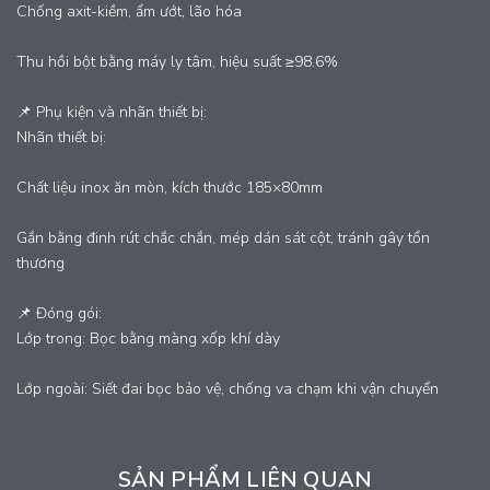
Chống axit-kiềm, ẩm ướt, lão hóa
Thu hồi bột bằng máy ly tâm, hiệu suất ≥98.6%
📌 Phụ kiện và nhãn thiết bị:
Nhãn thiết bị:
Chất liệu inox ăn mòn, kích thước 185×80mm
Gắn bằng đinh rút chắc chắn, mép dán sát cột, tránh gây tổn
thương
📌 Đóng gói:
Lớp trong: Bọc bằng màng xốp khí dày
Lớp ngoài: Siết đai bọc bảo vệ, chống va chạm khi vận chuyển
SẢN PHẨM LIÊN QUAN