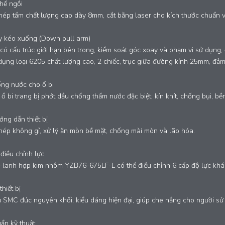
hế ngồi
hép tấm chất lượng cao dày 8mm, cắt bằng laser cho kích thước chuẩn 
y kéo xuống (Down pull arm)
 có cấu trúc giới hạn bên trong, kiểm soát góc xoay và phạm vi sử dụng
dụng loại 6205 chất lượng cao, 2 chiếc, trục giữa đường kính 25mm, đả
ng nước cho ổ bi
ổ bi trang bị phớt dầu chống thấm nước đặc biệt, kín khít, chống bụi, bền
ng dẫn thiết bị
hép không gỉ, xử lý ăn mòn bề mặt, chống mài mòn và lão hóa.
điều chỉnh lực
lanh hợp kim nhôm YZB76-675LF-L có thể điều chỉnh 6 cấp độ lực khác 
hiết bị
u SMC đúc nguyên khối, kiểu dáng hiện đại, giúp che nắng cho người sử
ẩn kỹ thuật