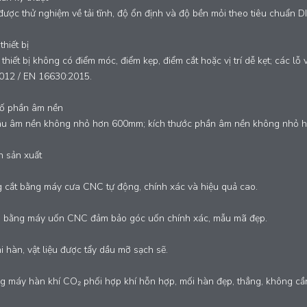
 được thử nghiệm về tải tĩnh, độ ổn định và độ bền mỏi theo tiêu chuẩ
hiết bị
thiết bị không có điểm móc, điểm kẹp, điểm cắt hoặc vị trí dễ kẹt; các l
012 / EN 16630:2015.
ố phần âm nền
âu âm nền không nhỏ hơn 600mm; kích thước phần âm nền không nhỏ
h sản xuất
 cắt bằng máy cưa CNC tự động, chính xác và hiệu quả cao.
 bằng máy uốn CNC đảm bảo góc uốn chính xác, mẫu mã đẹp.
i hàn, vật liệu được tẩy dầu mỡ sạch sẽ.
 máy hàn khí CO₂ phối hợp khí hỗn hợp, mối hàn đẹp, thẳng, không cầ