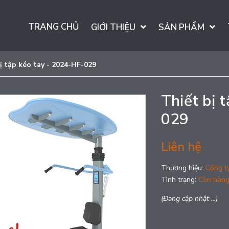
TRANG CHỦ
GIỚI THIỆU
SẢN PHẨM
ị tập kéo tay - 2024-HF-029
Thiết bị 
029
Liên hệ
Thương hiệu:
Công t
Tình trạng:
Còn hàn
(Đang cập nhật ...)