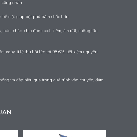
e công nhân.
ch bề mặt giúp bột phủ bám chắc hơn.
, bám chắc, chịu được axit, kiềm, ẩm ướt, chống lão
xoáy, tỉ lệ thu hồi lên tới 98.6%, tiết kiệm nguyên
hống va đập hiệu quả trong quá trình vận chuyển, đảm
UAN