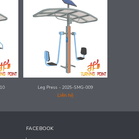
010
Leg Press - 2025-SMG-009
Hip Tw
Liên hệ
FACEBOOK