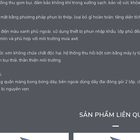
ống thu gom bụi, đảm bảo không khí trong xưởng sạch, bảo vệ sức khỏ
 mặt bằng phương pháp phun bi thép, loại bỏ gỉ hoàn toàn, tăng diện tí
 điện màu xanh phủ ngoài, sử dụng thiết bị phun nhập khẩu, lớp phủ đều
mòn và phù hợp với môi trường mưa axit.
c sơn không chứa chất độc hại, hệ thống thu hồi bột sơn bằng máy ly tâm 
m bụi thải, thân thiện môi trường.
i
g quấn màng bong bóng dày, bên ngoài dùng dây đai đóng gói 2 lớp, c
t bị nguyên vẹn.
SẢN PHẨM LIÊN Q