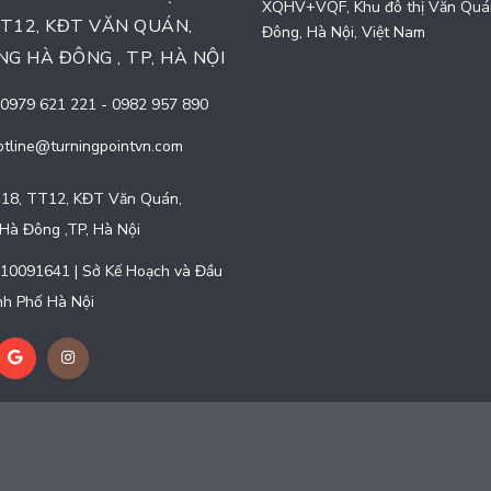
XQHV+VQF, Khu đô thị Văn Quá
TT12, KĐT VĂN QUÁN,
Đông, Hà Nội, Việt Nam
G HÀ ĐÔNG , TP, HÀ NỘI
0979 621 221
-
0982 957 890
otline@turningpointvn.com
18, TT12, KĐT Văn Quán,
Hà Đông ,TP, Hà Nội
10091641 | Sở Kế Hoạch và Đầu
h Phố Hà Nội
 quyền thuộc về
CÔNG TY CỔ PHẦN TURNING POINT
|
Cung cấp bở