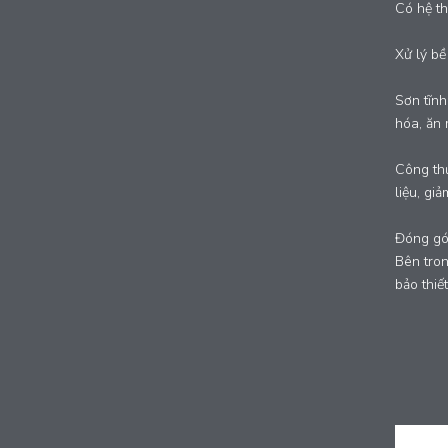
Có hệ th
Xử lý bề
Sơn tĩnh
hóa, ăn 
Công thứ
liệu, giả
Đóng gó
Bên tron
bảo thiế