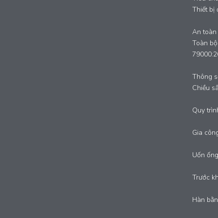
Thiết bị
An toàn t
Toàn bộ 
79000:2
Thông s
Chiều s
Quy trìn
Gia công
Uốn ống
Trước kh
Hàn bằng