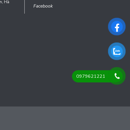
n, Hà
Facebook
0979621221
i
Sapo