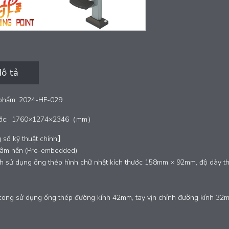
ô tả
phẩm: 2024-HF-029
ước:
1760×1274×2346（mm）
số kỹ thuật chính】
 âm nền (Pre-embedded)
nh sử dụng ống thép hình chữ nhật kích thước 158mm × 92mm, độ dày 
 cong sử dụng ống thép đường kính 42mm, tay vịn chính đường kính 32