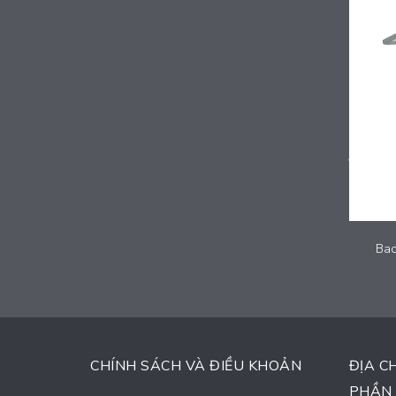
Cycling and Hand exercise Equipment - 2025-SMG-012
Bac
Liên hệ
CHÍNH SÁCH VÀ ĐIỀU KHOẢN
ĐỊA C
PHẦN 