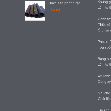
Khung g
Thảm sàn phòng tập
Làm từ t
Liên hệ
Cánh ta
Thiết kế
Ổ bi sử 
Phớt chố
Toàn bộ 
Bảng hướ
Làm từ t
Xy-lanh 
Dùng xy-
Mái che t
Chất liệ
Tiêu chu