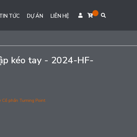
TIN TỨC
DỰ ÁN
LIÊN HỆ
tập kéo tay - 2024-HF-
y Cổ phần Turning Point
g