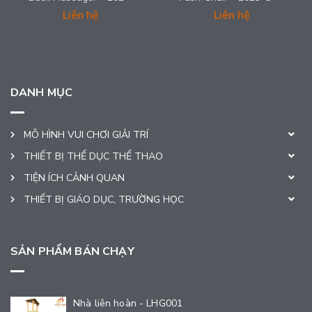
Liên hệ
Liên hệ
DANH MỤC
MÔ HÌNH VUI CHƠI GIẢI TRÍ
THIẾT BỊ THỂ DỤC THỂ THAO
TIỆN ÍCH CẢNH QUAN
THIẾT BỊ GIÁO DỤC, TRƯỜNG HỌC
SẢN PHẨM BÁN CHẠY
Nhà liên hoàn - LHG001