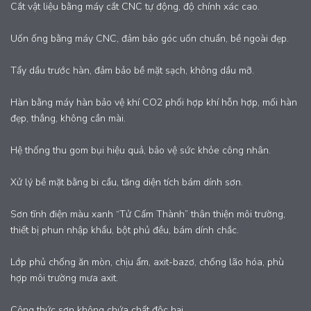
Cắt vật liệu bằng máy cắt CNC tự động, độ chính xác cao.
Uốn ống bằng máy CNC, đảm bảo góc uốn chuẩn, bề ngoài đẹp.
Tẩy dầu trước hàn, đảm bảo bề mặt sạch, không dầu mỡ.
Hàn bằng máy hàn bảo vệ khí CO2 phối hợp khí hỗn hợp, mối hàn
đẹp, thẳng, không cần mài.
Hệ thống thu gom bụi hiệu quả, bảo vệ sức khỏe công nhân.
Xử lý bề mặt bằng bi cầu, tăng diện tích bám dính sơn.
Sơn tĩnh điện màu xanh “Tử Cấm Thành” thân thiện môi trường,
thiết bị phun nhập khẩu, bột phủ đều, bám dính chắc.
Lớp phủ chống ăn mòn, chịu ẩm, axit-bazơ, chống lão hóa, phù
hợp môi trường mưa axit.
Công thức sơn không chứa chất độc hại.