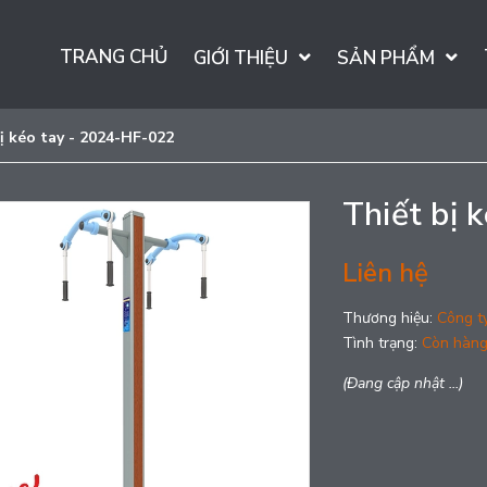
TRANG CHỦ
GIỚI THIỆU
SẢN PHẨM
ị kéo tay - 2024-HF-022
Thiết bị 
Liên hệ
Thương hiệu:
Công t
Tình trạng:
Còn hàn
(Đang cập nhật ...)