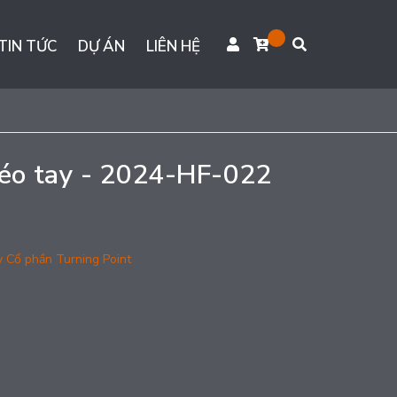
TIN TỨC
DỰ ÁN
LIÊN HỆ
kéo tay - 2024-HF-022
y Cổ phần Turning Point
g