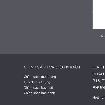
Cycling and Hand exercise Equipment - 2025-SMG-012
Bac
Liên hệ
CHÍNH SÁCH VÀ ĐIỀU KHOẢN
ĐỊA C
PHẦN 
Chính sách mua hàng
B18, 
Quy định sử dụng
PHƯỜN
Chính sách bảo mật
Chính sách bảo hành
Hotline: