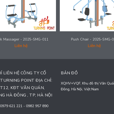
k Massager - 2025-SMG-011
Push Chair - 2025-SMG-
Liên hệ
Liên hệ
HỈ LIÊN HỆ CÔNG TY CỔ
BẢN ĐỒ
TURNING POINT ĐỊA CHỈ:
XQHV+VQF, Khu đô thị Văn Quá
TT12, KĐT VĂN QUÁN,
Đông, Hà Nội, Việt Nam
G HÀ ĐÔNG , TP, HÀ NỘI
0979 621 221
-
0982 957 890