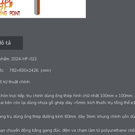
ô tả
phẩm: 2024-HF-022
ước:
782×830×2426（mm）
 kỹ thuật chính:
chôn trực tiếp, trụ chính dùng ống thép hình chữ nhật 100mm x 100mm, 
ai bên còn lại dùng nhựa gỗ ghép dày >5mm; kích thước trụ tổng thể
ng trụ dùng ống thép đường kính 60mm, dày 3mm; khung chính uốn d
hạn chuyển động bằng gang đúc, đệm va chạm làm từ polyurethane chống