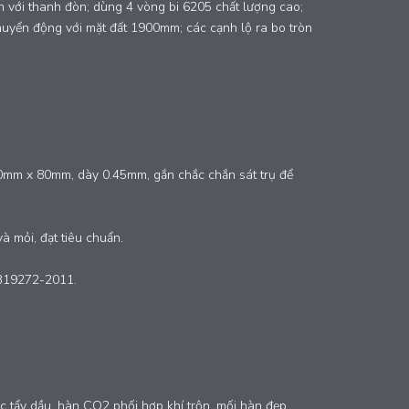
n với thanh đòn; dùng 4 vòng bi 6205 chất lượng cao;
huyển động với mặt đất 1900mm; các cạnh lộ ra bo tròn
mm x 80mm, dày 0.45mm, gắn chắc chắn sát trụ để
à mỏi, đạt tiêu chuẩn.
GB19272-2011.
 tẩy dầu, hàn CO2 phối hợp khí trộn, mối hàn đẹp,