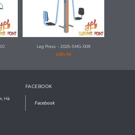
010
Leg Press - 2025-SMG-009
Hip Tw
Liên hệ
FACEBOOK
n, Hà
Facebook