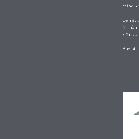
thẳng, k
Bề mặt x
ăn mòn, 
kiệm và 
Bao bì g