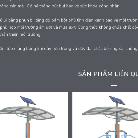
hông cần mài. Có hệ thống hút bụi bảo vệ sức khỏe công nhân.
ử lý bằng phun bi, tăng độ bám bột phủ tĩnh điện xanh bảo vệ môi trường
phù hợp môi trường ẩm ướt và mưa axit. Công thức không chứa chất độc h
thân thiện môi trường.
ồm lớp màng bóng khí dày bên trong và dây đai chắc bên ngoài, chống v
SẢN PHẨM LIÊN Q