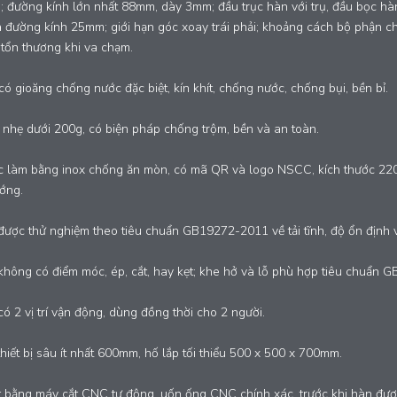
; đường kính lớn nhất 88mm, dày 3mm; đầu trục hàn với trụ, đầu bọc hà
a đường kính 25mm; giới hạn góc xoay trái phải; khoảng cách bộ phận c
tổn thương khi va chạm.
có gioăng chống nước đặc biệt, kín khít, chống nước, chống bụi, bền bỉ.
nhẹ dưới 200g, có biện pháp chống trộm, bền và an toàn.
 làm bằng inox chống ăn mòn, có mã QR và logo NSCC, kích thước 220
ớng.
 được thử nghiệm theo tiêu chuẩn GB19272-2011 về tải tĩnh, độ ổn định v
 không có điểm móc, ép, cắt, hay kẹt; khe hở và lỗ phù hợp tiêu chuẩn 
 có 2 vị trí vận động, dùng đồng thời cho 2 người.
thiết bị sâu ít nhất 600mm, hố lắp tối thiểu 500 x 500 x 700mm.
 bằng máy cắt CNC tự động, uốn ống CNC chính xác, trước khi hàn được