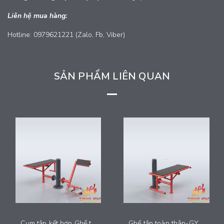
Liên hệ mua hàng:
Hotline: 0979621221 (Zalo, Fb, Viber)
SẢN PHẨM LIÊN QUAN
Cụm tập kết hợp Ghế tập và kéo giãn lưng-GYM037
Ghế tập toàn thân-GYM036