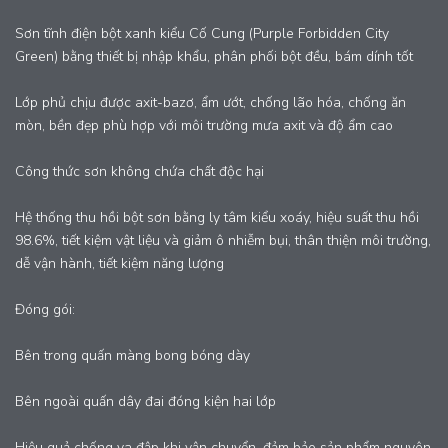
Sơn tĩnh điện bột xanh kiểu Cố Cung (Purple Forbidden City
Green) bằng thiết bị nhập khẩu, phân phối bột đều, bám dính tốt
Lớp phủ chịu được axit-bazơ, ẩm ướt, chống lão hóa, chống ăn
mòn, bền đẹp phù hợp với môi trường mưa axit và độ ẩm cao
Công thức sơn không chứa chất độc hại
Hệ thống thu hồi bột sơn bằng ly tâm kiểu xoáy, hiệu suất thu hồi
98.6%, tiết kiệm vật liệu và giảm ô nhiễm bụi, thân thiện môi trường,
dễ vận hành, tiết kiệm năng lượng
Đóng gói:
Bên trong quấn màng bong bóng dày
Bên ngoài quấn dây đai đóng kiện hai lớp
Hiệu quả chống va đập khi vận chuyển, đảm bảo sản phẩm nguyên