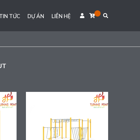
TIN TỨC
DỰ ÁN
LIÊN HỆ
UT