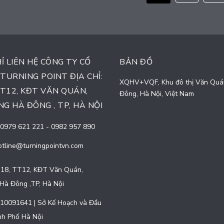
HỈ LIÊN HỆ CÔNG TY CỔ
BẢN ĐỒ
TURNING POINT ĐỊA CHỈ:
XQHV+VQF, Khu đô thị Văn Quá
TT12, KĐT VĂN QUÁN,
Đông, Hà Nội, Việt Nam
G HÀ ĐÔNG , TP, HÀ NỘI
0979 621 221
-
0982 957 890
otline@turningpointvn.com
18, TT12, KĐT Văn Quán,
Hà Đông ,TP, Hà Nội
10091641 | Sở Kế Hoạch và Đầu
h Phố Hà Nội