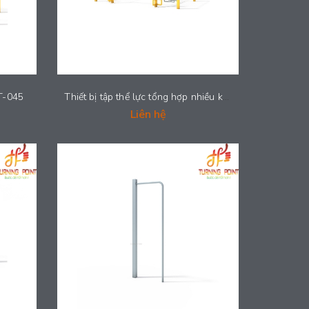
ET-045
Thiết bị tập thể lực tổng hợp nhiều kỹ năng - STREET-048
Liên hệ