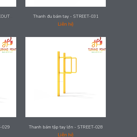
Sân tập thể lực STREET WORKOUT - STREET034
Thanh đu bám tay - STREET-031
Liên hệ
T-029
Thanh bám tập tay lớn - STREET-028
Liên hệ