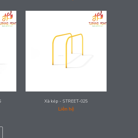
6
Xà kép - STREET-025
Liên hệ