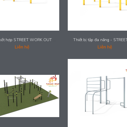
Bộ xà kết hợp STREET WORK OUT - STREET038
Thiết bị tập đa năng - STRE
Liên hệ
Liên hệ