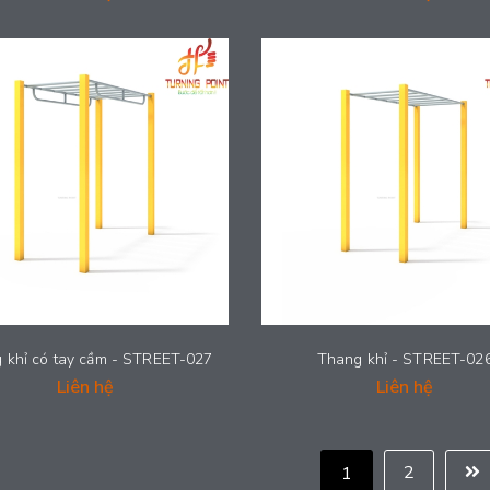
 khỉ có tay cầm - STREET-027
Thang khỉ - STREET-02
Liên hệ
Liên hệ
2
1