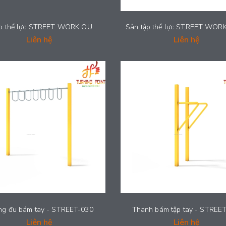
Sân tập thể lực STREET WORK OUT - STREET001
Liên hệ
Liên hệ
ng đu bám tay - STREET-030
Thanh bám tập tay - STREE
Liên hệ
Liên hệ