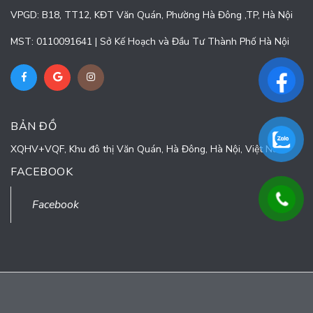
VPGD: B18, TT12, KĐT Văn Quán, Phường Hà Đông ,TP, Hà Nội
MST: 0110091641 | Sở Kế Hoạch và Đầu Tư Thành Phố Hà Nội
BẢN ĐỒ
XQHV+VQF, Khu đô thị Văn Quán, Hà Đông, Hà Nội, Việt Nam
FACEBOOK
Facebook
© Bản quyền thuộc về
CÔNG TY CỔ PHẦN TURNING POINT
Cung cấp bởi
Sapo