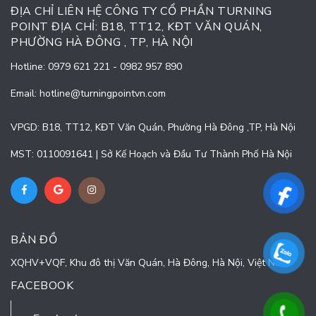
ĐỊA CHỈ LIÊN HỆ CÔNG TY CỔ PHẦN TURNING
POINT ĐỊA CHỈ: B18, TT12, KĐT VĂN QUÁN,
PHƯỜNG HÀ ĐÔNG , TP, HÀ NỘI
Hotline:
0979 621 221
-
0982 957 890
Email:
hotline@turningpointvn.com
VPGD: B18, TT12, KĐT Văn Quán, Phường Hà Đông ,TP, Hà Nội
MST: 0110091641 | Sở Kế Hoạch và Đầu Tư Thành Phố Hà Nội
BẢN ĐỒ
XQHV+VQF, Khu đô thị Văn Quán, Hà Đông, Hà Nội, Việt Nam
FACEBOOK