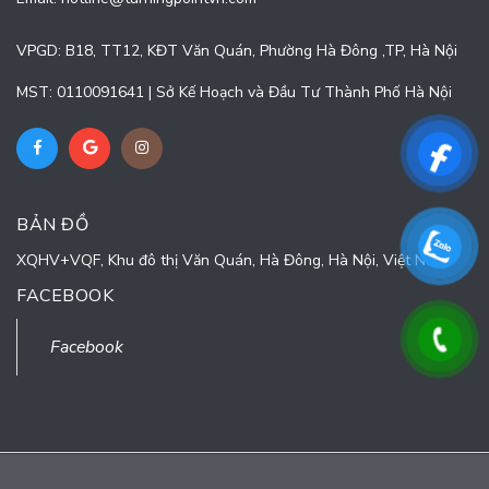
VPGD: B18, TT12, KĐT Văn Quán, Phường Hà Đông ,TP, Hà Nội
MST: 0110091641 | Sở Kế Hoạch và Đầu Tư Thành Phố Hà Nội
BẢN ĐỒ
XQHV+VQF, Khu đô thị Văn Quán, Hà Đông, Hà Nội, Việt Nam
FACEBOOK
Facebook
© Bản quyền thuộc về
CÔNG TY CỔ PHẦN TURNING POINT