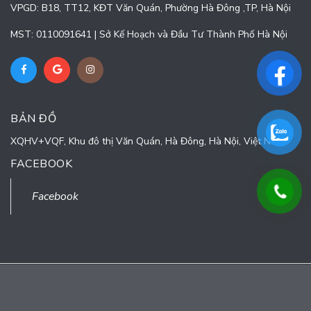
VPGD: B18, TT12, KĐT Văn Quán, Phường Hà Đông ,TP, Hà Nội
MST: 0110091641 | Sở Kế Hoạch và Đầu Tư Thành Phố Hà Nội
BẢN ĐỒ
XQHV+VQF, Khu đô thị Văn Quán, Hà Đông, Hà Nội, Việt Nam
FACEBOOK
Facebook
© Bản quyền thuộc về
CÔNG TY CỔ PHẦN TURNING POINT
Cung cấp bởi
Sapo