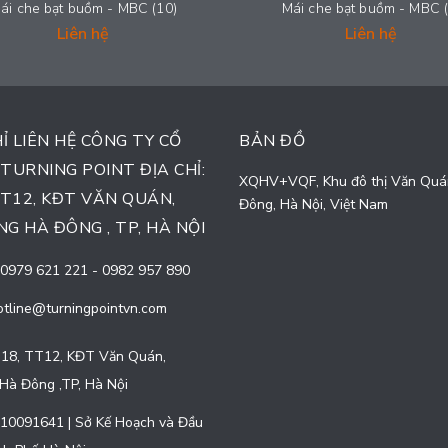
ái che bạt buồm - MBC (10)
Mái che bạt buồm - MBC (
Liên hệ
Liên hệ
HỈ LIÊN HỆ CÔNG TY CỔ
BẢN ĐỒ
TURNING POINT ĐỊA CHỈ:
XQHV+VQF, Khu đô thị Văn Quá
TT12, KĐT VĂN QUÁN,
Đông, Hà Nội, Việt Nam
G HÀ ĐÔNG , TP, HÀ NỘI
0979 621 221
-
0982 957 890
otline@turningpointvn.com
18, TT12, KĐT Văn Quán,
Hà Đông ,TP, Hà Nội
10091641 | Sở Kế Hoạch và Đầu