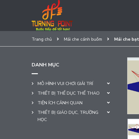
Trang chủ
Mái che cánh buồm
Mái che bạt
DANH MỤC
MÔ HÌNH VUI CHƠI GIẢI TRÍ
THIẾT BỊ THỂ DỤC THỂ THAO
TIỆN ÍCH CẢNH QUAN
THIẾT BỊ GIÁO DỤC, TRƯỜNG
HỌC