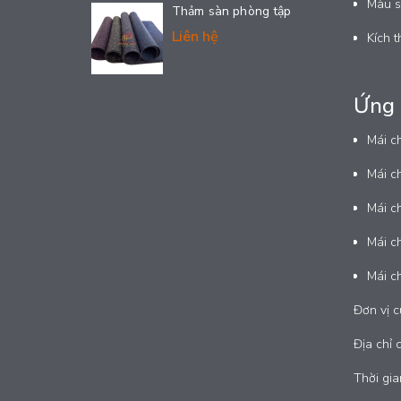
Màu sắ
Thảm sàn phòng tập
Liên hệ
Kích t
Ứng 
Mái c
Mái ch
Mái c
Mái c
Mái ch
Đơn vị c
Địa chỉ 
Thời gia