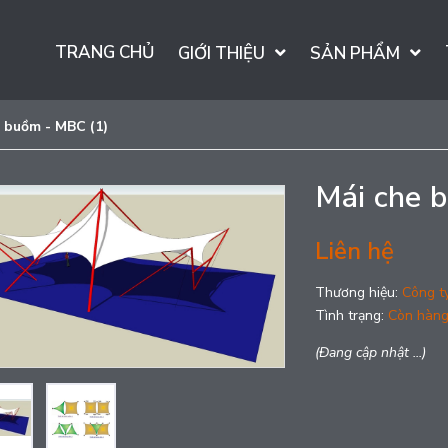
TRANG CHỦ
GIỚI THIỆU
SẢN PHẨM
 buồm - MBC (1)
Mái che 
Liên hệ
Thương hiệu:
Công t
Tình trạng:
Còn hàn
(Đang cập nhật ...)