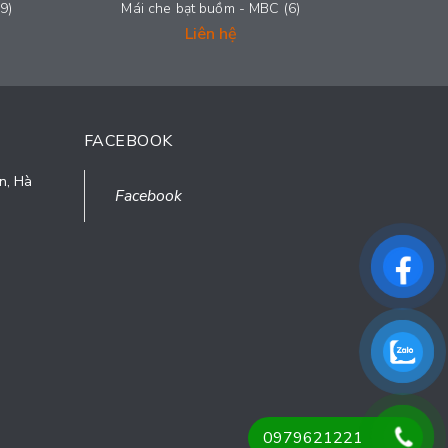
9)
Mái che bạt buồm - MBC (6)
Mái c
Liên hệ
FACEBOOK
n, Hà
Facebook
0979621221