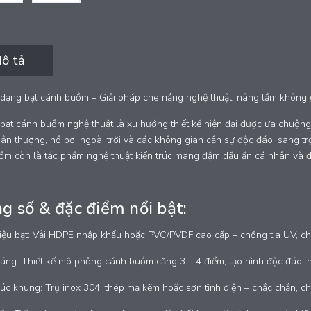
ô tả
dạng bạt cánh buồm – Giải pháp che nắng nghệ thuật, nâng tầm không 
bạt cánh buồm nghệ thuật là xu hướng thiết kế hiện đại được ưa chuộng 
ân thượng, hồ bơi ngoài trời và các không gian cần sự độc đáo, sang t
ồm còn là tác phẩm nghệ thuật kiến trúc mang đậm dấu ấn cá nhân và 
g số & đặc điểm nổi bật:
liệu bạt: Vải HDPE nhập khẩu hoặc PVC/PVDF cao cấp – chống tia UV, chố
dáng: Thiết kế mô phỏng cánh buồm căng 3 – 4 điểm, tạo hình độc đáo, 
úc khung: Trụ inox 304, thép mạ kẽm hoặc sơn tĩnh điện – chắc chắn, chố