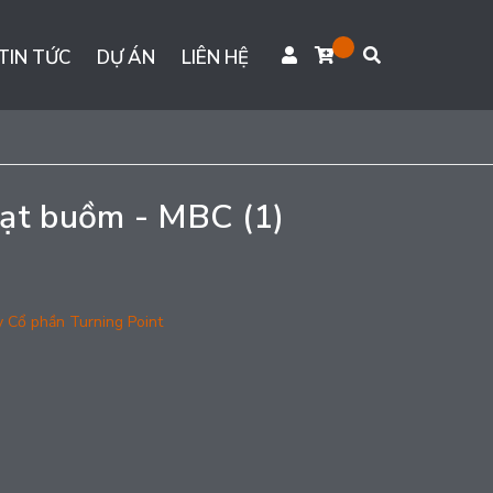
TIN TỨC
DỰ ÁN
LIÊN HỆ
bạt buồm - MBC (1)
y Cổ phần Turning Point
g