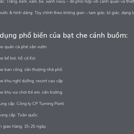
c: Trắng, kem, xám, be, xanh navy – dễ phối hợp với cảnh quan và thiết 
hước & hình dáng: Tùy chỉnh theo không gian – tam giác, tứ giác, dạng 
dụng phổ biến của bạt che cánh buồm:
he quán cà phê sân vườn
e bể bơi, hồ cá Koi
he ban công, sân thượng nhà phố
he khu nghỉ dưỡng, resort cao cấp
e khu vui chơi trẻ em, sân trường
ung cấp: Công ty CP Turning Point
cung cấp: Toàn quốc.
n giao hàng: 15-25 ngày.