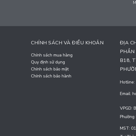
Mái che bạt buồm - MBC (12)
M
Liên hệ
CHÍNH SÁCH VÀ ĐIỀU KHOẢN
ĐỊA C
PHẦN 
Chính sách mua hàng
B18, 
Quy định sử dụng
PHƯỜN
Chính sách bảo mật
Chính sách bảo hành
Hotline:
Email:
h
VPGD: B
Phường 
MST: 01