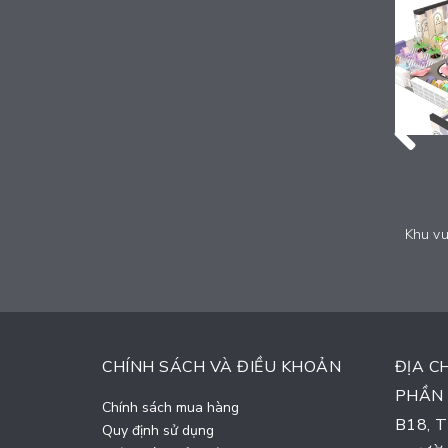
Khu vui chơi liên hoàn trong nhà cho trẻ em - CANDY_014
Khu vui chơi liên hoàn trong nhà cho trẻ em - CANDY_013
Liên hệ
CHÍNH SÁCH VÀ ĐIỀU KHOẢN
ĐỊA C
PHẦN 
Chính sách mua hàng
B18, 
Quy định sử dụng