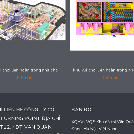
Khu vui chơi liên hoàn trong nhà cho trẻ em - CANDY_012
Liên hệ
Liên hệ
HỈ LIÊN HỆ CÔNG TY CỔ
BẢN ĐỒ
TURNING POINT ĐỊA CHỈ:
XQHV+VQF, Khu đô thị Văn Quá
TT12, KĐT VĂN QUÁN,
Đông, Hà Nội, Việt Nam