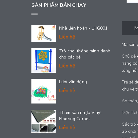
SẢN PHẨM BÁN CHẠY
M
Nhà liên hoàn - LHG001
Liên hệ
Mã sản 
Trò chơi thông minh dành
Chủ đề k
cho các bé
nàng côn
Liên hệ
tông hồn
Lưới vận động
Trẻ sẽ đ
khu vẽ t
Liên hệ
An toàn,
Thảm sàn nhựa Vinyl
Diện tíc
Flooring Carpet
Các trò 
Liên hệ
trò chơi