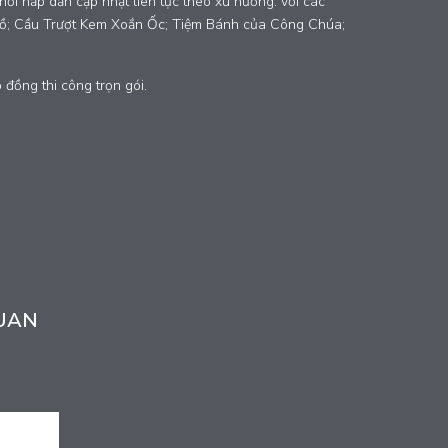
 chơi hấp dẫn cập nhật liên tục theo xu hướng. với các
Lồ; Cầu Trượt Kem Xoắn Ốc; Tiệm Bánh của Công Chúa;
p đồng thi công trọn gói.
UAN