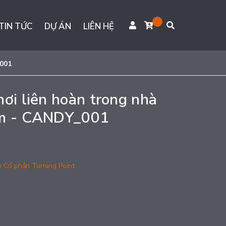
TIN TỨC
DỰ ÁN
LIÊN HỆ
_001
hơi liên hoàn trong nhà
em - CANDY_001
y Cổ phần Turning Point
g