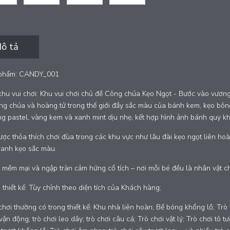
ô tả
phẩm: CANDY_001
hu vui chơi: Khu vui chơi chủ đề Công chúa Kẹo Ngọt - Bước vào vương
g chúa và hoàng tử trong thế giới đầy sắc màu của bánh kem, kẹo bông 
g pastel, vàng kem và xanh mint dịu nhẹ, kết hợp hình ảnh bánh quy kh
ược thỏa thích chơi đùa trong các khu vực như lâu đài kẹo ngọt liên h
ranh kẹo sắc màu.
 mềm mại và ngập tràn cảm hứng cổ tích – nơi mỗi bé đều là nhân vật c
h thiết kế: Tùy chỉnh theo diện tích của Khách hàng;
chơi thường có trong thiết kế: Khu nhà liên hoàn; Bể bóng khổng lồ; Trò 
 vận động; trò chơi leo dây; trò chơi câu cá; Trò chơi vật lý; Trò chơi tô