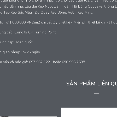
 trượt khổng lồ; Trò chơi âm nhạc; trò chơi cầu trượt loa; … và nhiều trò
u hấp dẫn như: Lâu đài Kẹo Ngọt Liên Hoàn; Hồ Bóng Cupcake Khổng 
g Tạo Kẹo Sắc Màu; Đu Quay Kẹo Bông; Vườn Kẹo Mini..
h: Từ 1.000.000 VNĐ/m2 chi tiết tùy thiết kế - Miễn phí thiết kế khi ký hợ
ung cấp: Công ty CP Turning Point
cung cấp: Toàn quốc.
n giao hàng: 15-25 ngày.
tư vấn và báo giá: 097 962 1221 hoặc 096 996 7698
SẢN PHẨM LIÊN Q