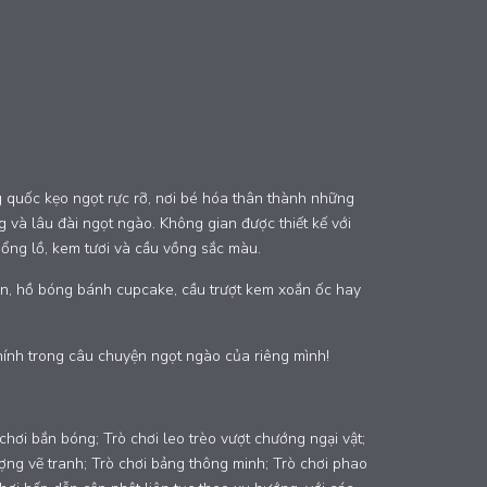
 quốc kẹo ngọt rực rỡ, nơi bé hóa thân thành những
và lâu đài ngọt ngào. Không gian được thiết kế với
ổng lồ, kem tươi và cầu vồng sắc màu.
oàn, hồ bóng bánh cupcake, cầu trượt kem xoắn ốc hay
hính trong câu chuyện ngọt ngào của riêng mình!
chơi bắn bóng; Trò chơi leo trèo vượt chướng ngại vật;
 tượng vẽ tranh; Trò chơi bảng thông minh; Trò chơi phao