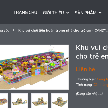
TRANG CHỦ
GIỚI THIỆU
SẢN PHẨM
àu sắc
Khu vui chơi liên hoàn trong nhà cho trẻ em - CANDY
Khu vui c
cho trẻ 
Liên hệ
Thương hiệu:
Công t
Tình trạng:
Còn hàn
(Đang cập nhật ...)