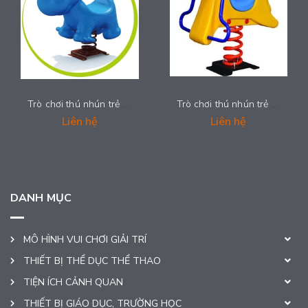
Trò chơi thú nhún trẻ em - LDPE-001
Trò chơi thú nhún trẻ em - LDPE-00 (34)
Liên hệ
Liên hệ
DANH MỤC
MÔ HÌNH VUI CHƠI GIẢI TRÍ
THIẾT BỊ THỂ DỤC THỂ THAO
TIỆN ÍCH CẢNH QUAN
THIẾT BỊ GIÁO DỤC, TRƯỜNG HỌC