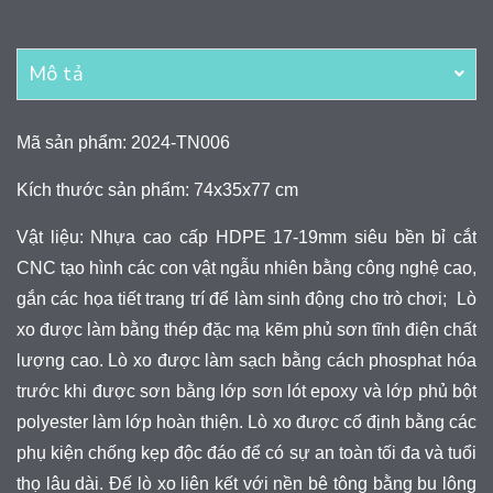
Mô tả
Mã sản phẩm: 2024-TN006
Kích thước sản phẩm: 74x35x77 cm
Vật liệu: Nhựa cao cấp HDPE 17-19mm siêu bền bỉ cắt
CNC tạo hình các con vật ngẫu nhiên bằng công nghệ cao,
gắn các họa tiết trang trí để làm sinh động cho trò chơi; Lò
xo được làm bằng thép đặc mạ kẽm phủ sơn tĩnh điện chất
lượng cao. Lò xo được làm sạch bằng cách phosphat hóa
trước khi được sơn bằng lớp sơn lót epoxy và lớp phủ bột
polyester làm lớp hoàn thiện. Lò xo được cố định bằng các
phụ kiện chống kẹp độc đáo để có sự an toàn tối đa và tuổi
thọ lâu dài. Đế lò xo liên kết với nền bê tông bằng bu lông