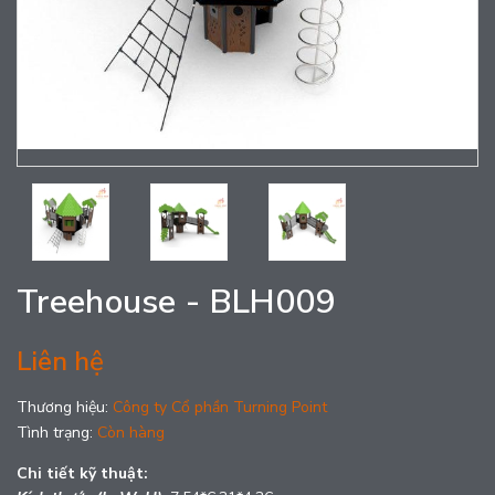
Treehouse - BLH009
Liên hệ
Thương hiệu:
Công ty Cổ phần Turning Point
Tình trạng:
Còn hàng
Chi tiết kỹ thuật: