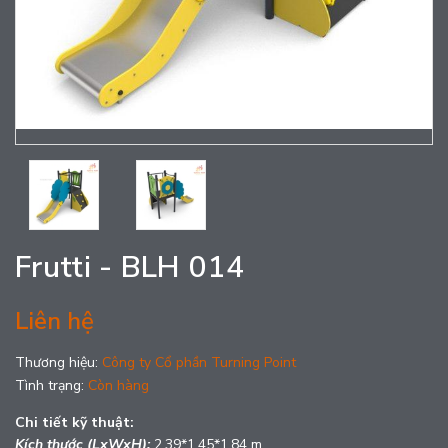
Frutti - BLH 014
Liên hệ
Thương hiệu:
Công ty Cổ phần Turning Point
Tình trạng:
Còn hàng
Chi tiết kỹ thuật:
Kích thước (LxWxH):
2,39*1,45*1,84 m