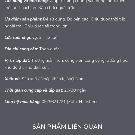
Tác dụng và tính năng:
Giúp trẻ tăng cường vận động, phát triển
thể lực. Loại hình: Sân chơi ngoài trời.
Ưu điểm sản phẩm:
Dễ sử dụng; Độ bền cao; Chịu được thời tiết
ngoài trời; Chịu được tải trọng lớn
Lứa tuổi phục vụ:
3 - 12 tuổi
Địa chỉ cung cấp:
Toàn quốc
Vị trí lắp đặt:
Trường mầm non, công viên công cộng, trường học,
khu đô thị, khu dân cư...
Xuất xứ:
Sản xuất/ Nhập khẩu tại Việt Nam
Thời gian cung cấp và lắp đặt:
20-30 ngày
Liên hệ mua hàng:
0979621221 (Zalo, Fb, Viber)
SẢN PHẨM LIÊN QUAN