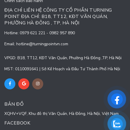
Chính sách bảo hành
ĐỊA CHỈ LIÊN HỆ CÔNG TY CỔ PHẦN TURNING
POINT ĐỊA CHỈ: B18, TT12, KĐT VĂN QUÁN,
PHƯỜNG HÀ ĐÔNG , TP, HÀ NỘI
Hotline:
0979 621 221
-
0982 957 890
Email:
hotline@turningpointvn.com
VPGD: B18, TT12, KĐT Văn Quán, Phường Hà Đông ,TP, Hà Nội
MST: 0110091641 | Sở Kế Hoạch và Đầu Tư Thành Phố Hà Nội
BẢN ĐỒ
XQHV+VQF, Khu đô thị Văn Quán, Hà Đông, Hà Nội, Việt Nam
FACEBOOK