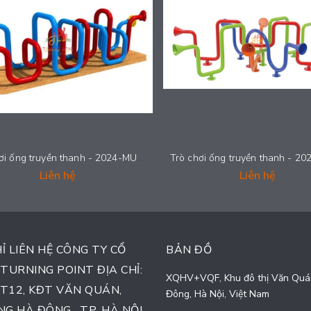
Trò chơi ống truyền thanh - 2024-MUSIC-113
Liên hệ
Liên hệ
HỈ LIÊN HỆ CÔNG TY CỔ
BẢN ĐỒ
TURNING POINT ĐỊA CHỈ:
XQHV+VQF, Khu đô thị Văn Quá
TT12, KĐT VĂN QUÁN,
Đông, Hà Nội, Việt Nam
G HÀ ĐÔNG , TP, HÀ NỘI