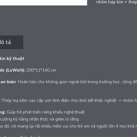
nhôm hợp kim + thép
ô tả
in kỹ thuật
ước (LxWxH):
200*11*140 cm
 an toàn
: Hoàn hảo cho không gian ngoài trời trong trường học, cộng 
.
:
Thép mạ kẽm cao cấp sơn tĩnh điện chịu thời tiết khắc nghiệt + nhôm 
ng:
Giúp trẻ phát triển năng khiếu nghệ thuật
cường kỹ năng nhận thức và giảm lo lắng.
 đó, nó mang lại rất nhiều niềm vui cho trẻ em và người lớn ở mọi khả 