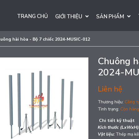
TRANG CHỦ
GIỚI THIỆU
SẢN PHẨM
uông hài hòa - Bộ 7 chiếc 2024-MUSIC-012
Chuông hà
2024-MU
Liên hệ
Thương hiệu:
Công t
Tình trạng:
Còn hàn
Chi tiết kỹ thuật
Kích thước (LxWxH)
Vật liệu:
Thép mạ kẽm