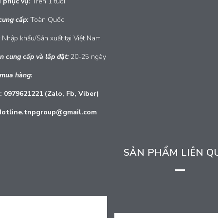
i phục vụ:
Trên 1 tuổi.
cung cấp:
Toàn Quốc
Nhập khẩu/Sản xuất tại Việt Nam
n cung cấp và lắp đặt:
20-25 ngày
 mua hàng:
: 0979621221 (Zalo, Fb, Viber)
Hotline.tnpgroup@gmail.com
SẢN PHẨM LIÊN Q