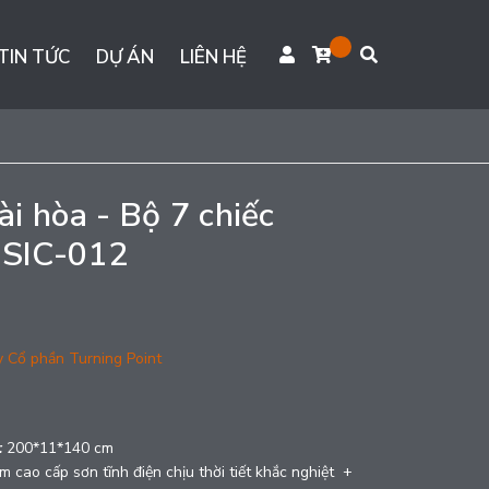
TIN TỨC
DỰ ÁN
LIÊN HỆ
i hòa - Bộ 7 chiếc
SIC-012
y Cổ phần Turning Point
g
:
200*11*140 cm
 cao cấp sơn tĩnh điện chịu thời tiết khắc nghiệt +