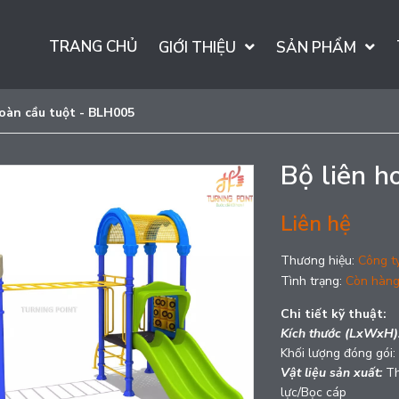
TRANG CHỦ
GIỚI THIỆU
SẢN PHẨM
hoàn cầu tuột - BLH005
Bộ liên h
Liên hệ
Thương hiệu:
Công t
Tình trạng:
Còn hàn
Chi tiết kỹ thuật:
Kích thước (LxWxH)
Khối lượng đóng gói
Vật liệu sản xuất:
Th
lực/Bọc cáp