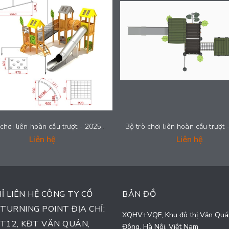
Bộ trò chơi liên hoàn cầu trượt - 2025-LH022
Liên hệ
Liên hệ
HỈ LIÊN HỆ CÔNG TY CỔ
BẢN ĐỒ
TURNING POINT ĐỊA CHỈ:
XQHV+VQF, Khu đô thị Văn Quá
TT12, KĐT VĂN QUÁN,
Đông, Hà Nội, Việt Nam