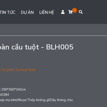
TIN TỨC
DỰ ÁN
LIÊN HỆ
oàn cầu tuột - BLH005
y Cổ phần Turning Point
g
:
390*360*340cm
: 4CBM
ép mạ kẽm/Nhựa/Thép không gỉ/Dây thừng chịu