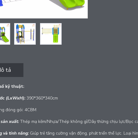
ô tả
ố kỹ thuật:
ước (LxWxH):
390*360*340cm
ợng đóng gói: 4CBM
 sản xuất:
Thép mạ kẽm/Nhựa/Thép không gỉ/Dây thừng chịu lực/Bọc c
g và tính năng:
Giúp trẻ tăng cường vận động, phát triển thể lực. Loại hìn