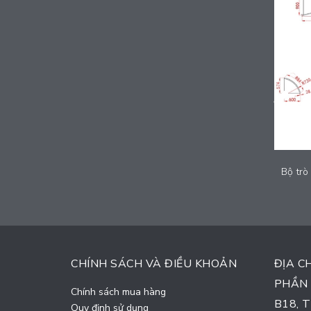
Bộ trò chơi liên hoàn cầu trượt - HXF010
Liên hệ
CHÍNH SÁCH VÀ ĐIỀU KHOẢN
ĐỊA C
PHẦN 
Chính sách mua hàng
B18, 
Quy định sử dụng