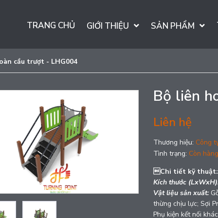
TRANG CHỦ
GIỚI THIỆU
SẢN PHẨM
hoàn cầu trượt - LHG004
Bộ liên h
Liên hệ
Thương hiệu:
Công t
Tình trạng:
Còn hàn
Chi tiết kỹ thuật:
Kích thước (LxWxH)
Vật liệu sản xuất:
Gỗ
thừng chịu lực; Sợi 
Phụ kiện kết nối kh