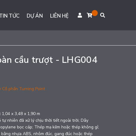
TIN TỨC
DỰ ÁN
LIÊN HỆ
oàn cầu trượt - LHG004
y Cổ phần Turning Point
g
:
1,04 x 3,48 x 1,90 m
 tự nhiên đã xử lý chịu thời tiết ngoài trời; Dây
Propylene bọc cáp; Thép mạ kẽm hoặc thép không gỉ;
ác bằng nhựa ABS, nhôm đúc, gang đúc hoặc thép