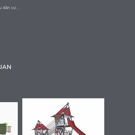
 dân cư...
UAN