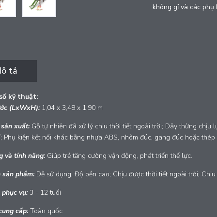
không gỉ và các phụ 
ô tả
ố kỹ thuật:
ước (LxWxH):
1,04 x 3,48 x 1,90 m
 sản xuất:
Gỗ tự nhiên đã xử lý chịu thời tiết ngoài trời; Dây thừng chị
; Phụ kiện kết nối khác bằng nhựa ABS, nhôm đúc, gang đúc hoặc thép 
g và tính năng:
Giúp trẻ tăng cường vận động, phát triển thể lực.
 sản phẩm:
Dễ sử dụng; Độ bền cao; Chịu được thời tiết ngoài trời; Chịu 
 phục vụ:
3 - 12 tuổi
cung cấp:
Toàn quốc