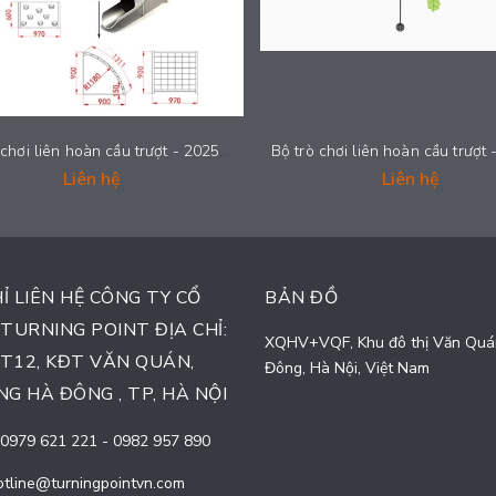
Bộ trò chơi liên hoàn cầu trượt - 2025-LH022
Liên hệ
Liên hệ
HỈ LIÊN HỆ CÔNG TY CỔ
BẢN ĐỒ
TURNING POINT ĐỊA CHỈ:
XQHV+VQF, Khu đô thị Văn Quá
TT12, KĐT VĂN QUÁN,
Đông, Hà Nội, Việt Nam
G HÀ ĐÔNG , TP, HÀ NỘI
0979 621 221
-
0982 957 890
otline@turningpointvn.com