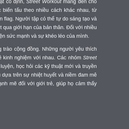
ật cố định,
Street Workout
mang đến cho
 biến tấu theo nhiều cách khác nhau, từ
flag. Người tập có thể tự do sáng tạo và
t qua giới hạn của bản thân. Đối với nhiều
 hiện sức mạnh và sự khéo léo của mình.
g trào cộng đồng. Những người yêu thích
 sẻ kinh nghiệm với nhau. Các nhóm
Street
uyện, học hỏi các kỹ thuật mới và truyền
ều dựa trên sự nhiệt huyết và niềm đam mê
nh mẽ đối với giới trẻ, giúp họ cảm thấy