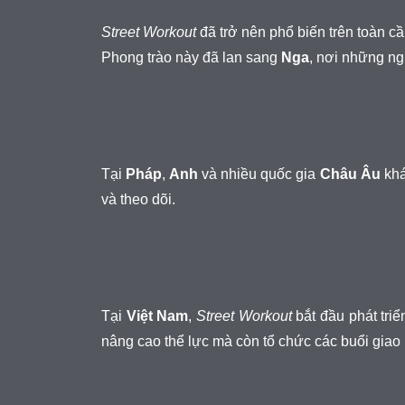
Street Workout
đã trở nên phổ biến trên toàn 
Phong trào này đã lan sang
Nga
, nơi những ng
Tại
Pháp
,
Anh
và nhiều quốc gia
Châu Âu
khá
và theo dõi.
Tại
Việt Nam
,
Street Workout
bắt đầu phát tri
nâng cao thể lực mà còn tổ chức các buổi giao l