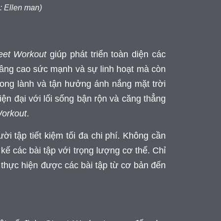
 Ellen man)
eet Workout
giúp phát triển toàn diện các
nâng cao sức mạnh và sự linh hoạt mà còn
 trong lành và tận hưởng ánh nắng mặt trời
iện đại với lối sống bận rộn và căng thẳng
Workout
.
ời tập tiết kiệm tối đa chi phí. Không cần
 kế các bài tập với trọng lượng cơ thể. Chỉ
ể thực hiện được các bài tập từ cơ bản đến