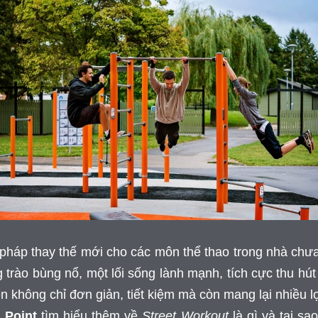
i pháp thay thế mới cho các môn thể thao trong nhà chư
rào bùng nổ, một lối sống lành mạnh, tích cực thu hút 
yện không chỉ đơn giản, tiết kiệm mà còn mang lại nhiều 
 Point
tìm hiểu thêm về
Street Workout
là gì và tại sa