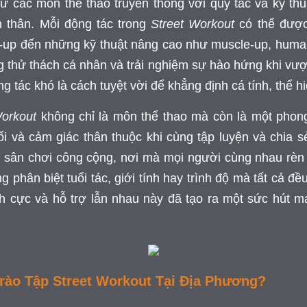
 các môn thể thao truyền thống với quy tắc và kỹ thu
n thân. Mỗi động tác trong
Street Workout
có thể được
-up đến những kỹ thuật nâng cao như muscle-up, human 
ững thử thách cá nhân và trải nghiệm sự hào hứng khi vượ
ng tác khó là cách tuyệt vời để khẳng định cá tính, thể
Workout
không chỉ là môn thể thao mà còn là một phon
ối và cảm giác thân thuộc khi cùng tập luyện và chia
, sân chơi công cộng, nơi mà mọi người cùng nhau rèn l
hân biệt tuổi tác, giới tính hay trình độ mà tất cả đ
ch cực và hỗ trợ lẫn nhau này đã tạo ra một sức hút mạ
.
ào Tập Street Workout Tại Địa Phương?