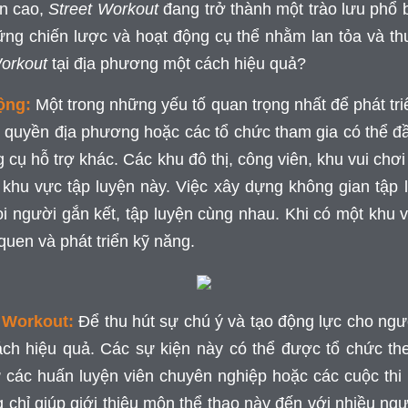
ẫn cao,
Street Workout
đang trở thành một trào lưu phổ bi
g chiến lược và hoạt động cụ thể nhằm lan tỏa và thu
Workout
tại địa phương một cách hiệu quả?
ộng:
Một trong những yếu tố quan trọng nhất để phát tr
h quyền địa phương hoặc các tổ chức tham gia có thể đ
ng cụ hỗ trợ khác. Các khu đô thị, công viên, khu vui ch
 khu vực tập luyện này. Việc xây dựng không gian tập 
i người gắn kết, tập luyện cùng nhau. Khi có một khu v
 quen và phát triển kỹ năng.
t Workout:
Để thu hút sự chú ý và tạo động lực cho ngư
ch hiệu quả. Các sự kiện này có thể được tổ chức th
ừ các huấn luyện viên chuyên nghiệp hoặc các cuộc thi
g chỉ giúp giới thiệu môn thể thao này đến với nhiều n