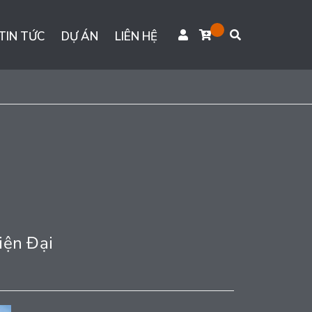
TIN TỨC
DỰ ÁN
LIÊN HỆ
iện Đại