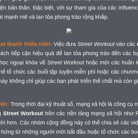
hiện bản thân. Đặc biệt, với sự tham gia của các Influe
hút mạnh mẽ và lan tỏa phong trào rộng khắp.
âm thanh thiếu niên:
Việc đưa
Street Workout
vào các
ách tiếp cận hiệu quả để lan tỏa phong trào đến các b
 học ngoại khóa về
Street Workout
hoặc mời các huấn l
hể tổ chức các buổi tập luyện miễn phí hoặc các chươn
này không chỉ giúp các bạn phát triển thể chất mà còn gi
yến:
Trong thời đại kỹ thuật số, mạng xã hội là công c
 Street Workout
trên các nền tảng mạng xã hội như Fa
gười hơn. Các nhóm cộng đồng này có thể chia sẻ các vi
hứng từ những người mới bắt đầu hoặc tổ chức các buổ