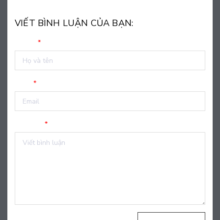
VIẾT BÌNH LUẬN CỦA BẠN:
Họ tên
*
Email
*
Nội dung
*