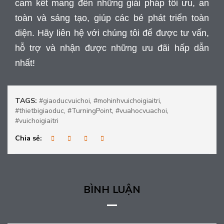
cam kết mang đến những giải pháp tối ưu, an
toàn và sáng tạo, giúp các bé phát triển toàn
diện. Hãy liên hệ với chúng tôi để được tư vấn,
hỗ trợ và nhận được những ưu đãi hấp dẫn
nhất!
TAGS:
#giaoducvuichoi
,
#mohinhvuichoigiaitri
,
#thietbigiaoduc
,
#TurningPoint
,
#vuahocvuachoi
,
#vuichoigiaitri
Chia sẻ:
BÌNH LUẬN