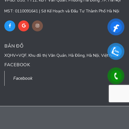
VPGD: B18, TT12, KĐT Văn Quán, Phường Hà Đông ,TP, Hà Nội
MST: 0110091641 | Sở Kế Hoạch và Đầu Tư Thành Phố Hà Nội
BẢN ĐỒ
XQHV+VQF, Khu đô thị Văn Quán, Hà Đông, Hà Nội, Việt Nam
FACEBOOK
© Bản quyền thuộc về
CÔNG TY CỔ PHẦN TURNING POINT
Cung cấp bởi
Sapo