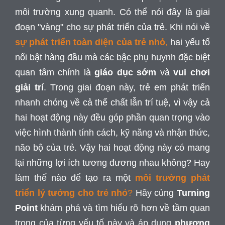
môi trường xung quanh. Có thể nói đây là giai
đoạn "vàng" cho sự phát triển của trẻ. Khi nói về
sự phát triển toàn diện của trẻ nhỏ
,
hai yếu tố
nổi bật hàng đầu mà các bậc phụ huynh đặc biệt
quan tâm chính là
giáo dục sớm
và
vui chơi
giải trí
. Trong giai đoạn này, trẻ em phát triển
nhanh chóng về cả thể chất lẫn trí tuệ, vì vậy cả
hai hoạt động này đều góp phần quan trọng vào
việc hình thành tính cách, kỹ năng và nhận thức,
não bộ của trẻ. Vậy hai hoạt động này có mang
lại những lợi ích tương đương nhau không? Hay
làm thế nào để tạo ra một
môi trường phát
triển lý tưởng cho trẻ nhỏ
?
Hãy cùng
Turning
Point
khám phá và tìm hiểu rõ hơn về tầm quan
trọng của từng yếu tố này và áp dụng
phương